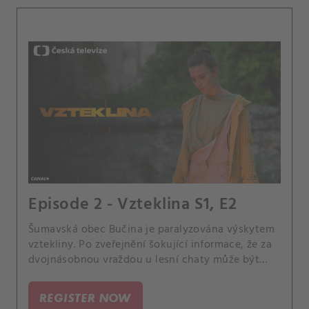
Episode 2 - Vzteklina S1, E2
Šumavská obec Bučina je paralyzována výskytem
vztekliny. Po zveřejnění šokující informace, že za
dvojnásobnou vraždou u lesní chaty může být
medvěd, mají virologa Pavla Rogla všichni za
blázna – dokud se ovšem neukáže, že měl pravdu.
REGISTER NOW