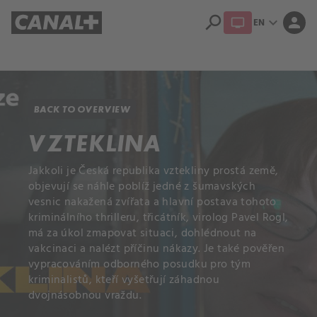
search
expand_more
person
EN
Library
Apple TV+
BACK TO OVERVIEW
VZTEKLINA
Jakkoli je Česká republika vztekliny prostá země,
objevují se náhle poblíž jedné z šumavských
vesnic nakažená zvířata a hlavní postava tohoto
kriminálního thrilleru, třicátník, virolog Pavel Rogl,
má za úkol zmapovat situaci, dohlédnout na
vakcinaci a nalézt příčinu nákazy. Je také pověřen
vypracováním odborného posudku pro tým
kriminalistů, kteří vyšetřují záhadnou
dvojnásobnou vraždu.