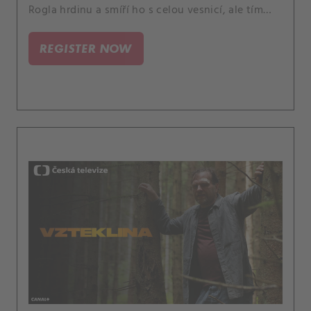
Rogla hrdinu a smíří ho s celou vesnicí, ale tím
jeho problémy zdaleka nekončí.
REGISTER NOW