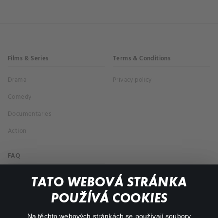
Films & Series
Terms & Conditions
Drama
Privacy policy
Comedy
Documentaries
Action
FAQ
My profile
TATO WEBOVÁ STRÁNKA
Important links
POUŽÍVÁ COOKIES
Na těchto webových stránkách se používají soubory