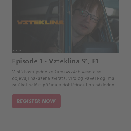
Episode 1 - Vzteklina S1, E1
V blízkosti jedné ze šumavských vesnic se
objevují nakažená zvířata, virolog Pavel Rogl má
za úkol nalézt příčinu a dohlédnout na následnou
vakcinaci. Vedle toho je také pověřen
vypracováním odborného posudku pro tým
REGISTER NOW
kriminalistů vyšetřujících záhadnou
dvojnásobnou vraždu, která se stala v okolních
lesích.