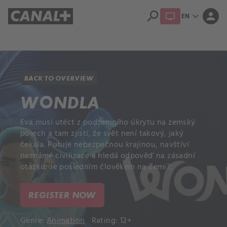
search
expand_more
person
EN
Library
Apple TV
BACK TO OVERVIEW
WONDLA
Eva musí utéct z podzemního úkrytu na zemský
povrch a tam zjistí, že svět není takový, jaký
čekala. Putuje nebezpečnou krajinou, navštíví
neznámé civilizace a hledá odpověď na zásadní
otázku: Je posledním člověkem na Zemi?.
REGISTER NOW
Genre:
Animation
Rating: 12+