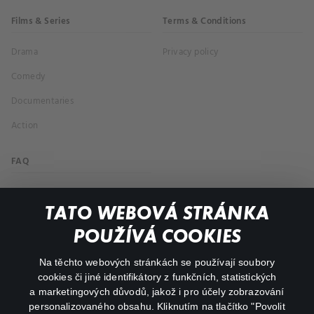
Films & Series
Terms & Conditions
Drama
Privacy policy
Comedy
Documentaries
Action
FAQ
My profile
TATO WEBOVÁ STRÁNKA
Important links
POUŽÍVÁ COOKIES
Na těchto webových stránkách se používají soubory
facebook
instagram
cookies či jiné identifikátory z funkčních, statistických
a marketingových důvodů, jakož i pro účely zobrazování
personalizovaného obsahu. Kliknutím na tlačítko "Povolit