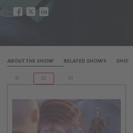
ABOUT THE SHOW
RELATED SHOWS
SHOW 
S1
S2
S3