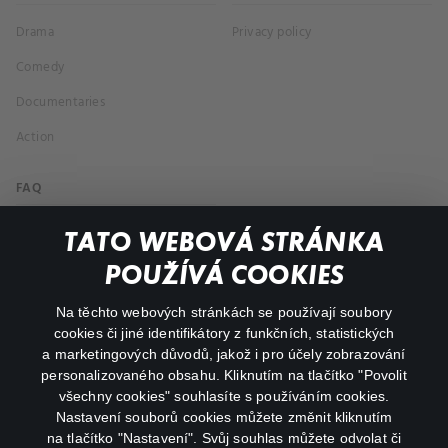
Drama
Privacy policy
Comedy
Documentaries
Action
FAQ
My profile
TATO WEBOVÁ STRÁNKA
Important links
POUŽÍVÁ COOKIES
Na těchto webových stránkách se používají soubory
facebook
instagram
cookies či jiné identifikátory z funkčních, statistických
a marketingových důvodů, jakož i pro účely zobrazování
personalizovaného obsahu. Kliknutím na tlačítko "Povolit
youtube
všechny cookies" souhlasíte s používáním cookies.
Nastavení souborů cookies můžete změnit kliknutím
na tlačítko "Nastavení". Svůj souhlas můžete odvolat či