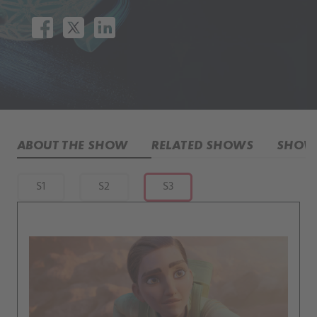
ABOUT THE SHOW
RELATED SHOWS
SHOW 
S1
S2
S3