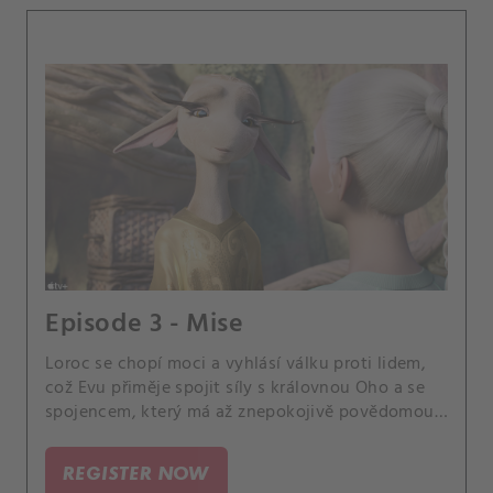
Episode 3 - Mise
Loroc se chopí moci a vyhlásí válku proti lidem,
což Evu přiměje spojit síly s královnou Oho a se
spojencem, který má až znepokojivě povědomou
tvář.
REGISTER NOW