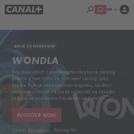
search
expand_more
person
EN
Library
Apple TV+
BACK TO OVERVIEW
WONDLA
Eva musí utéct z podzemního úkrytu na zemský
povrch a tam zjistí, že svět není takový, jaký
čekala. Putuje nebezpečnou krajinou, navštíví
neznámé civilizace a hledá odpověď na zásadní
otázku: Je posledním člověkem na Zemi?.
REGISTER NOW
Genre:
Animation
Rating: 12+