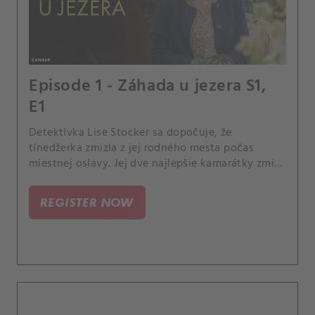
Episode 1 - Záhada u jezera S1,
E1
Detektívka Lise Stocker sa dopočuje, že
tínedžerka zmizla z jej rodného mesta počas
miestnej oslavy. Jej dve najlepšie kamarátky zmizli
za rovnakých okolností pred 15 rokmi.
REGISTER NOW