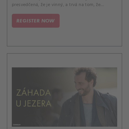
presvedčená, že je vinný, a trvá na tom, že
predchádzajúce vyšetrovanie proti nemu bolo
zaujaté.
REGISTER NOW