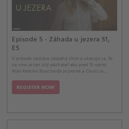
Episode 5 - Záhada u jezera S1,
E5
V prípade nastáva zásadný zlom a ukazuje sa, že
na vine je ten istý páchateľ ako pred 15 rokmi.
Alibi Remiho Boucharda je pevné a Clovis je
povinný ho prepustiť.
REGISTER NOW