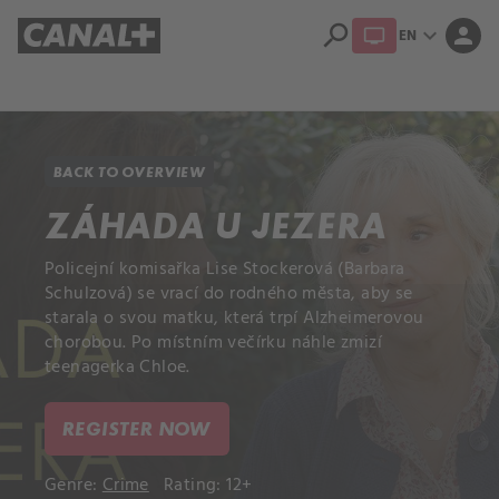
search
expand_more
person
EN
Library
Apple TV+
BACK TO OVERVIEW
ZÁHADA U JEZERA
Policejní komisařka Lise Stockerová (Barbara
Schulzová) se vrací do rodného města, aby se
starala o svou matku, která trpí Alzheimerovou
chorobou. Po místním večírku náhle zmizí
teenagerka Chloe.
REGISTER NOW
Genre:
Crime
Rating: 12+