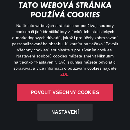
My profile
TATO WEBOVÁ STRÁNKA
Important links
POUŽÍVÁ COOKIES
Na těchto webových stránkách se používají soubory
facebook
instagram
cookies či jiné identifikátory z funkčních, statistických
a marketingových důvodů, jakož i pro účely zobrazování
personalizovaného obsahu. Kliknutím na tlačítko "Povolit
youtube
všechny cookies" souhlasíte s používáním cookies.
Nastavení souborů cookies můžete změnit kliknutím
na tlačítko "Nastavení". Svůj souhlas můžete odvolat či
spravovat a více informací o používání cookies najdete
ZDE
.
Canal+ Luxembourg S. à r.l. se sídlem Rue Albert Borschette 4,
L-1246 Luxembourg R.C.S.
POVOLIT VŠECHNY COOKIES
Luxembourg: B 87.905
All rights reserved
NASTAVENÍ
©
2026