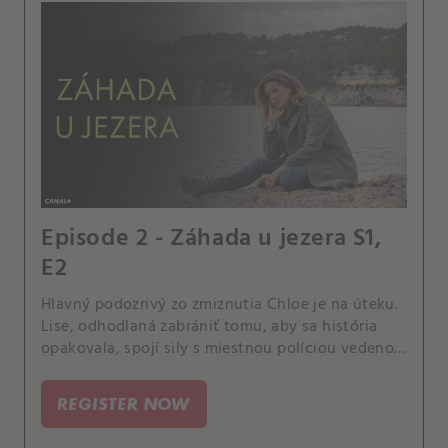
Episode 2 - Záhada u jezera S1,
E2
Hlavný podozrivý zo zmiznutia Chloe je na úteku.
Lise, odhodlaná zabrániť tomu, aby sa história
opakovala, spojí sily s miestnou políciou vedenou
detektívom Clovisom, aby spolu vyriešili prípad.
REGISTER NOW