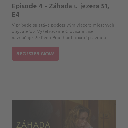
Episode 4 - Záhada u jezera S1,
E4
V prípade sa stáva podozrivým viacero miestnych
obyvateľov. Vyšetrovanie Clovisa a Lise
naznačuje, že Remi Bouchard hovorí pravdu a
vyšetrovanie vykonané pred 15 rokmi bolo
sfalšované.
REGISTER NOW