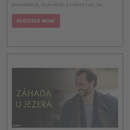
presvedčená, že je vinný, a trvá na tom, že
predchádzajúce vyšetrovanie proti nemu bolo
zaujaté.
REGISTER NOW