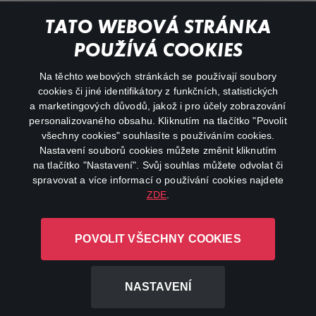
My profile
TATO WEBOVÁ STRÁNKA
Important links
POUŽÍVÁ COOKIES
Na těchto webových stránkách se používají soubory
facebook
instagram
cookies či jiné identifikátory z funkčních, statistických
a marketingových důvodů, jakož i pro účely zobrazování
personalizovaného obsahu. Kliknutím na tlačítko "Povolit
youtube
všechny cookies" souhlasíte s používáním cookies.
Nastavení souborů cookies můžete změnit kliknutím
na tlačítko "Nastavení". Svůj souhlas můžete odvolat či
spravovat a více informací o používání cookies najdete
ZDE
.
Canal+ Luxembourg S. à r.l. se sídlem Rue Albert Borschette 4,
L-1246 Luxembourg R.C.S.
POVOLIT VŠECHNY COOKIES
Luxembourg: B 87.905
All rights reserved
NASTAVENÍ
©
2026