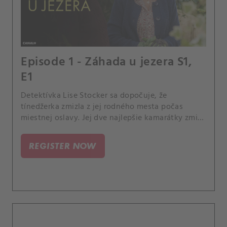
Episode 1 - Záhada u jezera S1,
E1
Detektívka Lise Stocker sa dopočuje, že
tínedžerka zmizla z jej rodného mesta počas
miestnej oslavy. Jej dve najlepšie kamarátky zmizli
za rovnakých okolností pred 15 rokmi.
REGISTER NOW