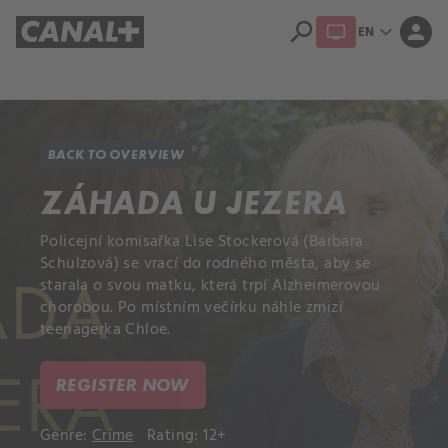
search
expand_more
person
EN
Library
Apple TV
BACK TO OVERVIEW
ZÁHADA U JEZERA
Policejní komisařka Lise Stockerová (Barbara
Schulzová) se vrací do rodného města, aby se
starala o svou matku, která trpí Alzheimerovou
chorobou. Po místním večírku náhle zmizí
teenagerka Chloe.
REGISTER NOW
Genre:
Crime
Rating: 12+