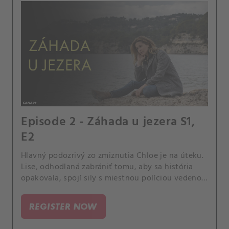
Episode 2 - Záhada u jezera S1,
E2
Hlavný podozrivý zo zmiznutia Chloe je na úteku.
Lise, odhodlaná zabrániť tomu, aby sa história
opakovala, spojí sily s miestnou políciou vedenou
detektívom Clovisom, aby spolu vyriešili prípad.
REGISTER NOW