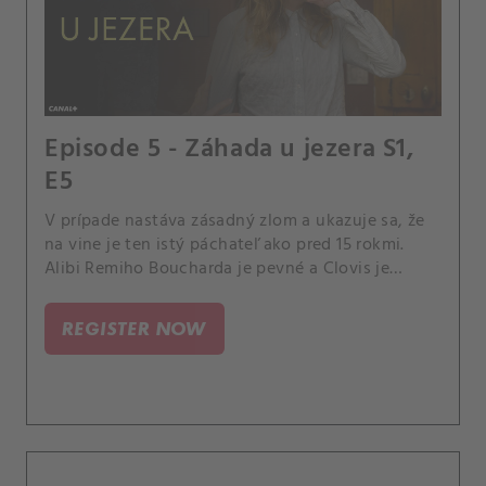
Episode 5 - Záhada u jezera S1,
E5
V prípade nastáva zásadný zlom a ukazuje sa, že
na vine je ten istý páchateľ ako pred 15 rokmi.
Alibi Remiho Boucharda je pevné a Clovis je
povinný ho prepustiť.
REGISTER NOW