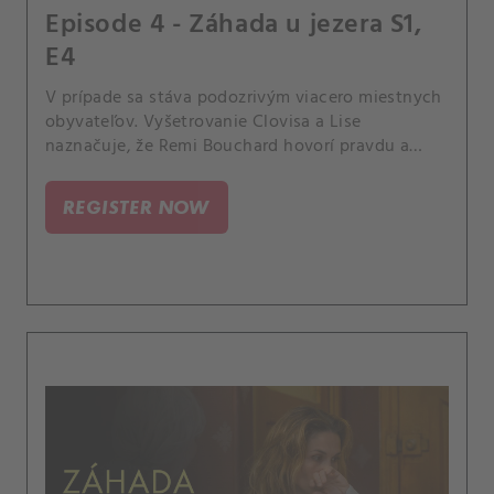
Episode 4 - Záhada u jezera S1,
E4
V prípade sa stáva podozrivým viacero miestnych
obyvateľov. Vyšetrovanie Clovisa a Lise
naznačuje, že Remi Bouchard hovorí pravdu a
vyšetrovanie vykonané pred 15 rokmi bolo
sfalšované.
REGISTER NOW