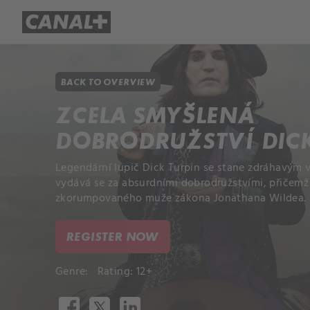
Library
Apple TV+
BACK TO OVERVIEW
ZCELA SMYŠLENÁ
DOBRODRUŽSTVÍ DIC
Legendární lupič Dick Turpin se stane zdráhavým
vydává se za absurdními dobrodružstvími, přičemž 
zkorumpovaného muže zákona Jonathana Wildea.
REGISTER NOW
Genre:
Rating: 12+