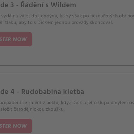
de 3 - Řádění s Wildem
 vydá na výlet do Londýna, který však po nezdařených obchod
lí tlaku, aby to s Dickem jednou provždy skoncoval.
ISTER NOW
de 4 - Rudobabina kletba
 přepadení se změní v peklo, když Dick a jeho tlupa omylem o
 složit čarodějnickou zkoušku.
ISTER NOW