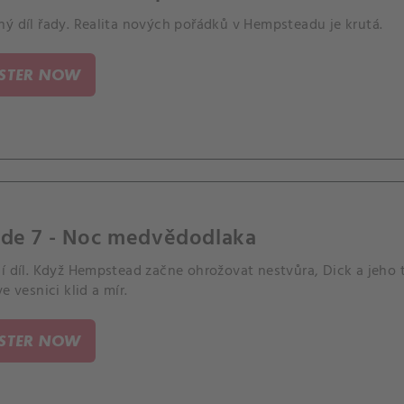
ný díl řady. Realita nových pořádků v Hempsteadu je krutá.
ISTER NOW
ode 7 - Noc medvědodlaka
í díl. Když Hempstead začne ohrožovat nestvůra, Dick a jeho t
ve vesnici klid a mír.
ISTER NOW