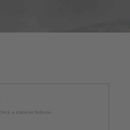
)
činců a stane se hrdinou.