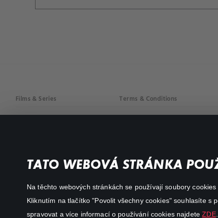
Films & Series
Terms & Conditions
Drama
Privacy policy
Comedy
Documentaries
TATO WEBOVÁ STRÁNKA POUŽ
Action
Na těchto webových stránkách se používají soubory cookies či
Kliknutím na tlačítko "Povolit všechny cookies" souhlasíte s
spravovat a více informací o používání cookies najdete
ZDE
.