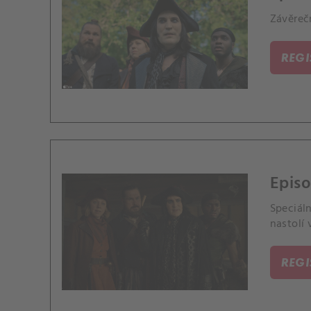
Závěreč
REG
Epis
Speciáln
nastolí 
REG