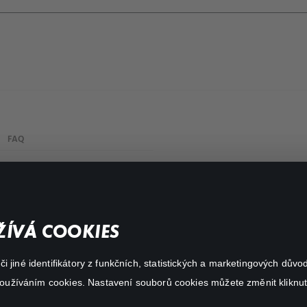
FAQ
My profile
Important links
ÍVÁ COOKIES
 jiné identifikátory z funkčních, statistických a marketingových dův
 používáním cookies. Nastavení souborů cookies můžete změnit kliknut