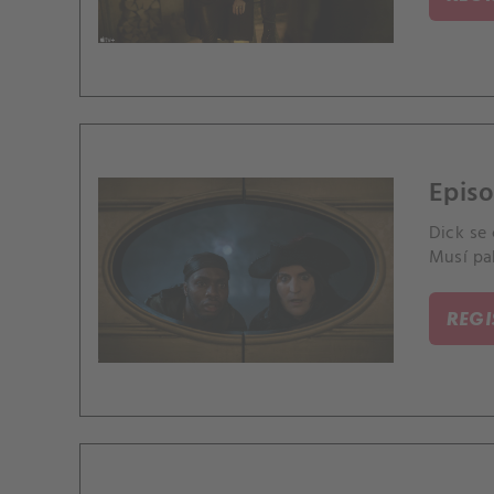
Epis
Dick se 
Musí pak
REG