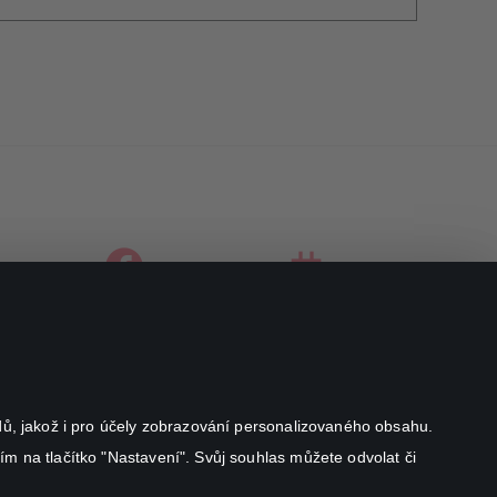
facebook
instagram
youtube
odů, jakož i pro účely zobrazování personalizovaného obsahu.
ím na tlačítko "Nastavení". Svůj souhlas můžete odvolat či
Canal+ Luxembourg S. à r.l. se sídlem Rue Albert Borschette 4,
L-1246 Luxembourg R.C.S.