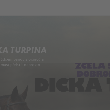
KA TURPINA
 vůdcem bandy zločinců a
musí přelstít naprosto