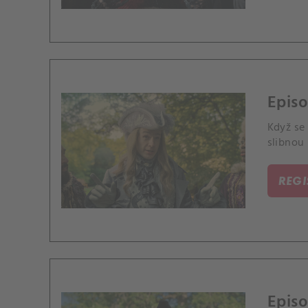
Episo
Když se 
slibnou
REG
Episo