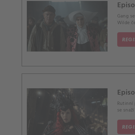
Episo
Gang se
Wilde če
REG
Episo
Rutinní
se snaží
REG