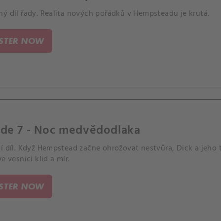
ný díl řady. Realita nových pořádků v Hempsteadu je krutá.
ISTER NOW
ode 7 - Noc medvědodlaka
í díl. Když Hempstead začne ohrožovat nestvůra, Dick a jeho t
ve vesnici klid a mír.
ISTER NOW