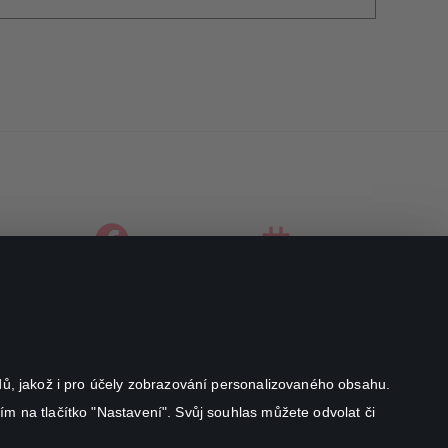
facebook
instagram
youtube
odů, jakož i pro účely zobrazování personalizovaného obsahu.
ím na tlačítko "Nastavení". Svůj souhlas můžete odvolat či
Canal+ Luxembourg S. à r.l. se sídlem Rue Albert Borschette 4,
L-1246 Luxembourg R.C.S.