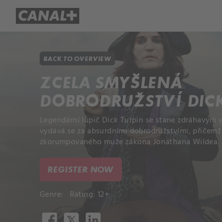
Library
Apple TV+
BACK TO OVERVIEW
ZCELA SMYŠLENÁ
DOBRODRUŽSTVÍ DIC
Legendární lupič Dick Turpin se stane zdráhavým
vydává se za absurdními dobrodružstvími, přičemž 
zkorumpovaného muže zákona Jonathana Wildea.
REGISTER NOW
Genre:
Rating: 12+