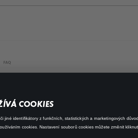
FAQ
My profile
Important links
ÍVÁ COOKIES
 jiné identifikátory z funkčních, statistických a marketingových dův
 používáním cookies. Nastavení souborů cookies můžete změnit kliknut