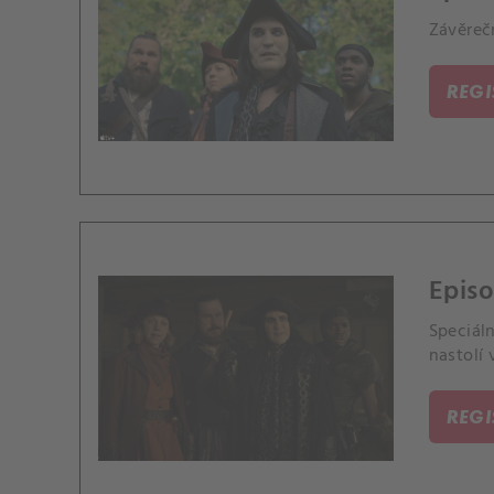
Závěreč
REG
Epis
Speciáln
nastolí 
REG