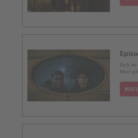
Epis
Dick se 
Musí pak
REG