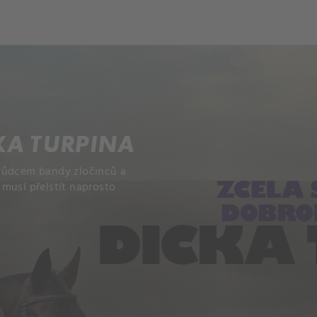
KA TURPINA
 vůdcem bandy zločinců a
musí přelstít naprosto