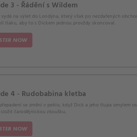
de 3 - Řádění s Wildem
 vydá na výlet do Londýna, který však po nezdařených obchod
lí tlaku, aby to s Dickem jednou provždy skoncoval.
ISTER NOW
de 4 - Rudobabina kletba
 přepadení se změní v peklo, když Dick a jeho tlupa omylem o
 složit čarodějnickou zkoušku.
ISTER NOW