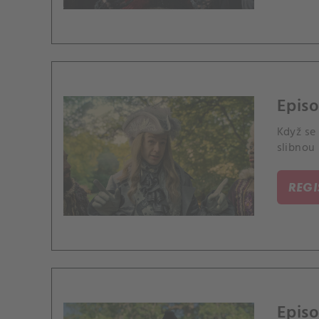
Episo
Když se 
slibnou
REG
Episo