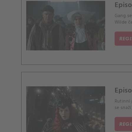
Episo
Gang se
Wilde če
REG
Episo
Rutinní
se snaží
REG