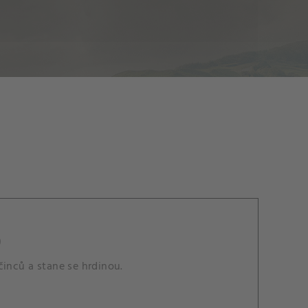
)
činců a stane se hrdinou.