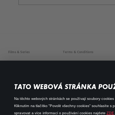
Films & Series
Terms & Conditions
Drama
Privacy policy
Comedy
Documentaries
TATO WEBOVÁ STRÁNKA POUŽ
Action
Na těchto webových stránkách se používají soubory cookies či
Kliknutím na tlačítko "Povolit všechny cookies" souhlasíte s
spravovat a více informací o používání cookies najdete
ZDE
.