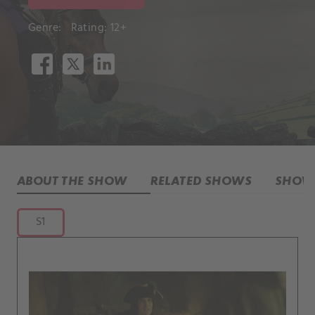
Genre:
Rating: 12+
ABOUT THE SHOW
RELATED SHOWS
SHOW 
S1