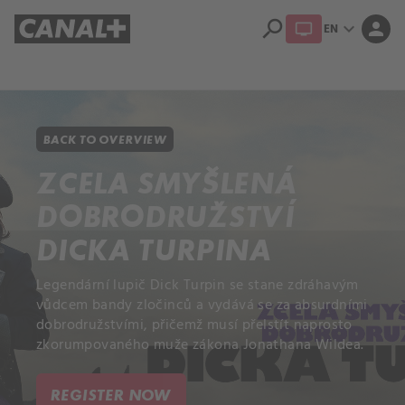
search
expand_more
person
EN
Library
Apple TV+
BACK TO OVERVIEW
ZCELA SMYŠLENÁ
DOBRODRUŽSTVÍ
DICKA TURPINA
Legendární lupič Dick Turpin se stane zdráhavým
vůdcem bandy zločinců a vydává se za absurdními
dobrodružstvími, přičemž musí přelstít naprosto
zkorumpovaného muže zákona Jonathana Wildea.
REGISTER NOW