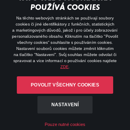
Important links
POUŽÍVÁ COOKIES
Na těchto webových stránkách se používají soubory
facebook
instagram
cookies či jiné identifikátory z funkčních, statistických
a marketingových důvodů, jakož i pro účely zobrazování
personalizovaného obsahu. Kliknutím na tlačítko "Povolit
youtube
všechny cookies" souhlasíte s používáním cookies.
Nastavení souborů cookies můžete změnit kliknutím
na tlačítko "Nastavení". Svůj souhlas můžete odvolat či
spravovat a více informací o používání cookies najdete
ZDE
.
Canal+ Luxembourg S. à r.l. se sídlem Rue Albert Borschette 4,
L-1246 Luxembourg R.C.S.
POVOLIT VŠECHNY COOKIES
Luxembourg: B 87.905
All rights reserved
NASTAVENÍ
©
2026
Pouze nutné cookies