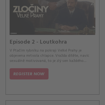
Episode 2 - Loutkohra
V Ptačím rybníku na pokraji Velké Prahy je
objevena mrtvola chlapce. Vražda dítěte, navíc
sexuálně motivovaná, to je zlý sen každého
kriminalisty, vrchního inspektora Budíka (J.
REGISTER NOW