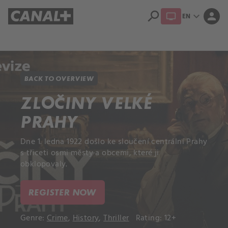
search
expand_more
person
EN
Library
Apple TV+
BACK TO OVERVIEW
ZLOČINY VELKÉ
PRAHY
Dne 1. ledna 1922 došlo ke sloučení centrální Prahy
s třiceti osmi městy a obcemi, které ji
obklopovaly.
REGISTER NOW
Genre:
Crime
,
History
,
Thriller
Rating: 12+