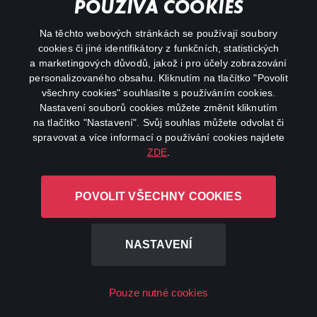
Important links
POUŽÍVÁ COOKIES
Na těchto webových stránkách se používají soubory
facebook
instagram
cookies či jiné identifikátory z funkčních, statistických
a marketingových důvodů, jakož i pro účely zobrazování
personalizovaného obsahu. Kliknutím na tlačítko "Povolit
youtube
všechny cookies" souhlasíte s používáním cookies.
Nastavení souborů cookies můžete změnit kliknutím
na tlačítko "Nastavení". Svůj souhlas můžete odvolat či
spravovat a více informací o používání cookies najdete
ZDE
.
Canal+ Luxembourg S. à r.l. se sídlem Rue Albert Borschette 4,
L-1246 Luxembourg R.C.S.
POVOLIT VŠECHNY COOKIES
Luxembourg: B 87.905
All rights reserved
NASTAVENÍ
©
2026
Pouze nutné cookies