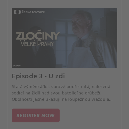
Episode 3 - U zdi
Stará výměnkářka, surově podříznutá, nalezená
sedící na židli nad svou batolící se drůbeží.
Okolnosti jasně ukazují na loupežnou vraždu a
Budík (J.
REGISTER NOW