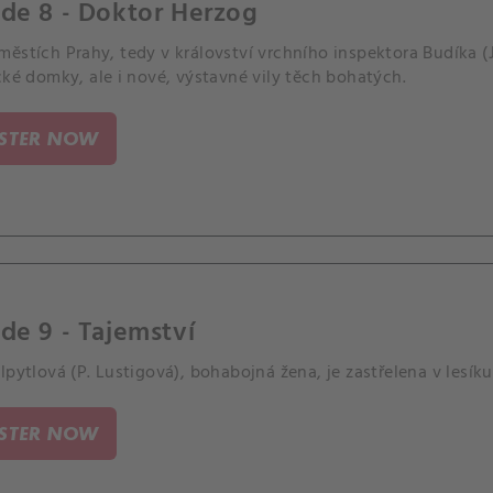
de 8 - Doktor Herzog
ěstích Prahy, tedy v království vrchního inspektora Budíka (J.
cké domky, ale i nové, výstavné vily těch bohatých.
ISTER NOW
de 9 - Tajemství
lpytlová (P. Lustigová), bohabojná žena, je zastřelena v lesíku
ISTER NOW