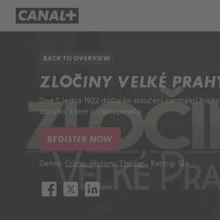
Library
Apple TV+
BACK TO OVERVIEW
ZLOČINY VELKÉ PRAH
Dne 1. ledna 1922 došlo ke sloučení centrální Prahy
obcemi, které ji obklopovaly.
REGISTER NOW
Genre:
Crime
,
History
,
Thriller
Rating: 12+