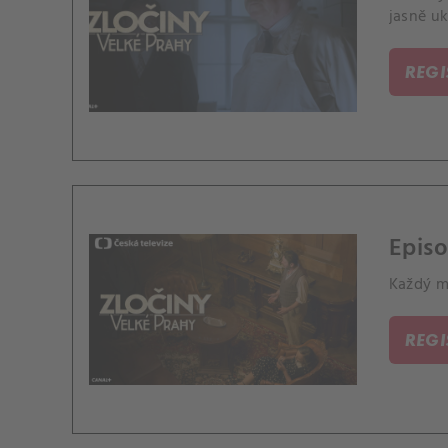
jasně uk
REG
Epis
Každý má
REG