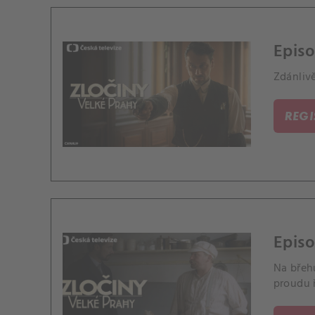
Episo
Zdánlivě
REG
Episo
Na břeh
proudu 