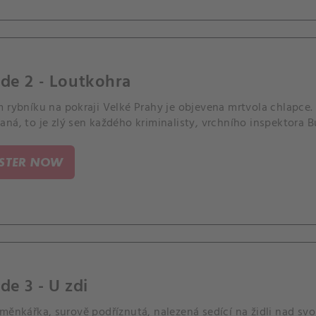
de 2 - Loutkohra
 rybníku na pokraji Velké Prahy je objevena mrtvola chlapce.
ná, to je zlý sen každého kriminalisty, vrchního inspektora Bu
ISTER NOW
de 3 - U zdi
měnkářka, surově podříznutá, nalezená sedící na židli nad svo