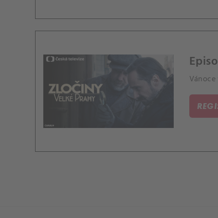
Epis
Vánoce 
REG