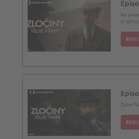
Episo
Na předm
či dělni
REG
Episo
Žofie Pů
REG