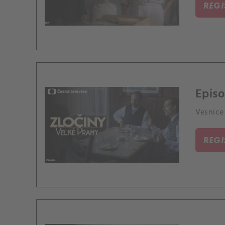
REG
Episo
Vesnice 
REG