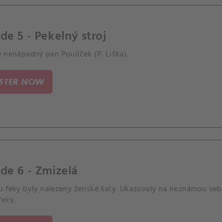
de 5 - Pekelný stroj
 nenápadný pan Poulíček (P. Liška).
ISTER NOW
de 6 - Zmizelá
u řeky byly nalezeny ženské šaty. Ukazovaly na neznámou seb
řeky.