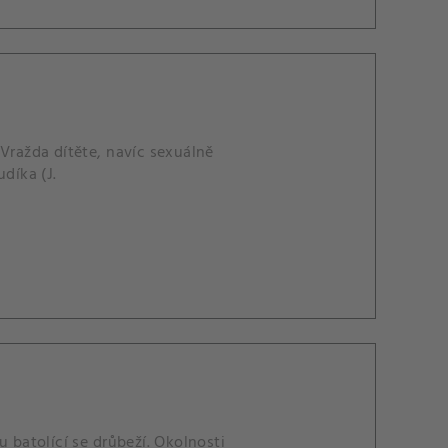
 Vražda dítěte, navíc sexuálně
díka (J.
u batolící se drůbeží. Okolnosti