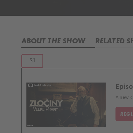
ABOUT THE SHOW
RELATED 
S1
Episo
A new ch
REG