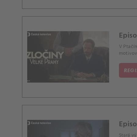
Episo
V Ptačím
motivova
REG
Episo
Stará vý