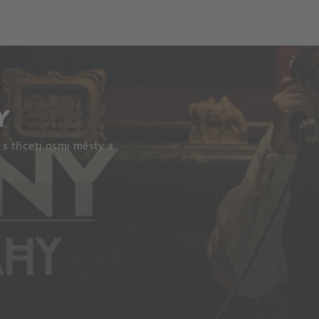
Y
 s třiceti osmi městy a