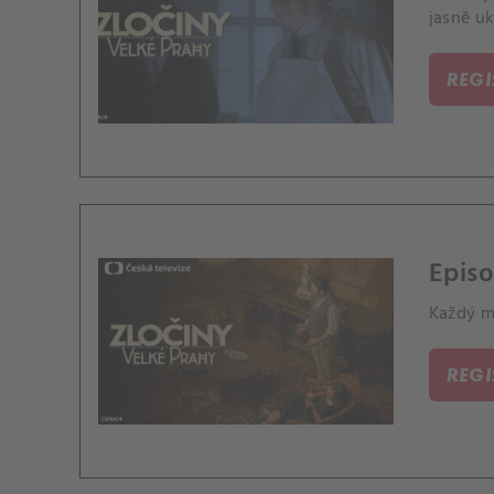
jasně uk
REG
Epis
Každý má
REG