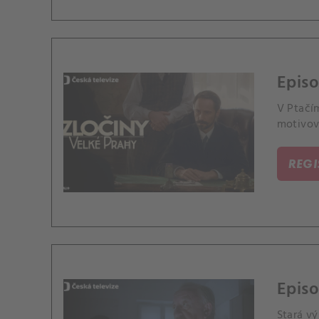
Episo
V Ptačím
motivova
REG
Episo
Stará vý