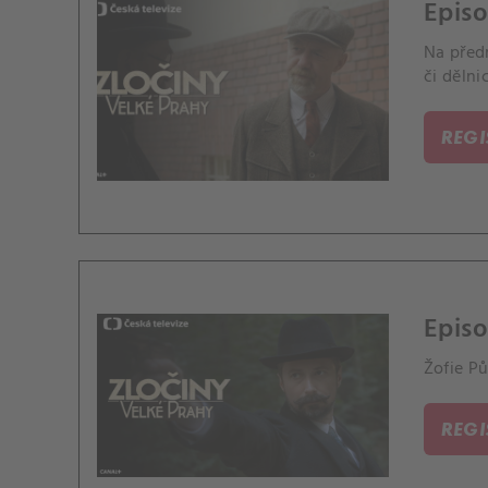
Episo
Na předm
či dělni
REG
Episo
Žofie Pů
REG