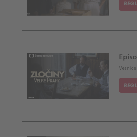
REG
Episo
Vesnice 
REG