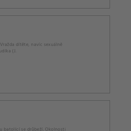
 Vražda dítěte, navíc sexuálně
díka (J.
u batolící se drůbeží. Okolnosti