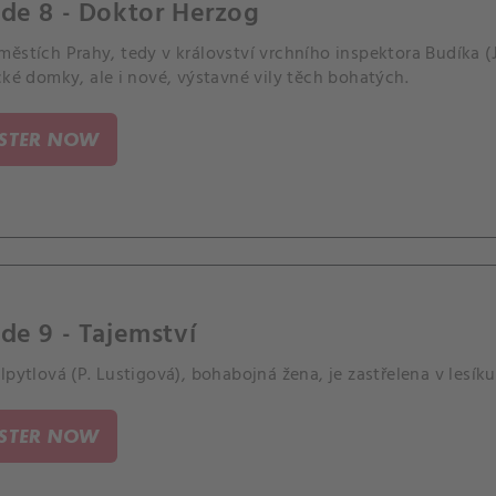
de 8 - Doktor Herzog
ěstích Prahy, tedy v království vrchního inspektora Budíka (J.
cké domky, ale i nové, výstavné vily těch bohatých.
ISTER NOW
de 9 - Tajemství
lpytlová (P. Lustigová), bohabojná žena, je zastřelena v lesíku
ISTER NOW