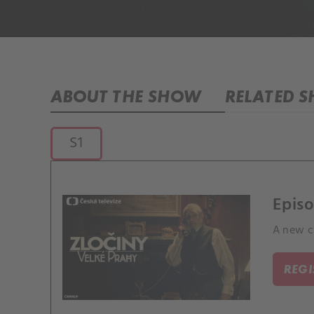
ABOUT THE SHOW
RELATED 
S1
Episo
A new ch
REG