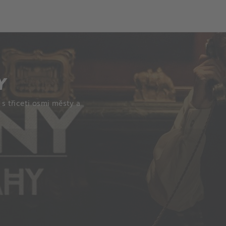
Y
 s třiceti osmi městy a