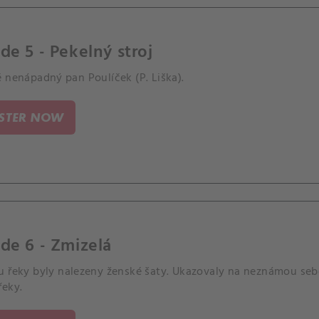
de 5 - Pekelný stroj
 nenápadný pan Poulíček (P. Liška).
ISTER NOW
de 6 - Zmizelá
u řeky byly nalezeny ženské šaty. Ukazovaly na neznámou seb
řeky.