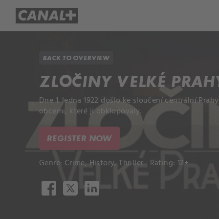
Library
Apple TV+
BACK TO OVERVIEW
ZLOČINY VELKÉ PRAH
Dne 1. ledna 1922 došlo ke sloučení centrální Prahy
obcemi, které ji obklopovaly.
REGISTER NOW
Genre:
Crime
,
History
,
Thriller
Rating: 12+