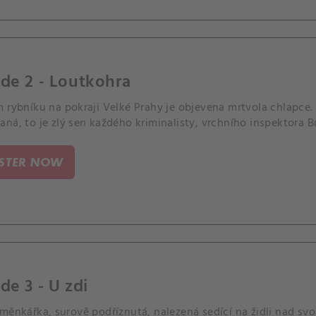
de 2 - Loutkohra
 rybníku na pokraji Velké Prahy je objevena mrtvola chlapce.
ná, to je zlý sen každého kriminalisty, vrchního inspektora Bu
ISTER NOW
de 3 - U zdi
měnkářka, surově podříznutá, nalezená sedící na židli nad svo