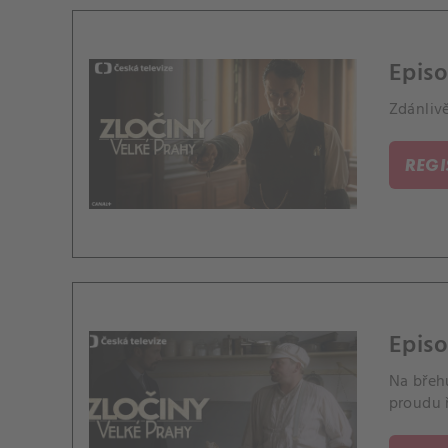
Episo
Zdánlivě
REG
Episo
Na břeh
proudu 