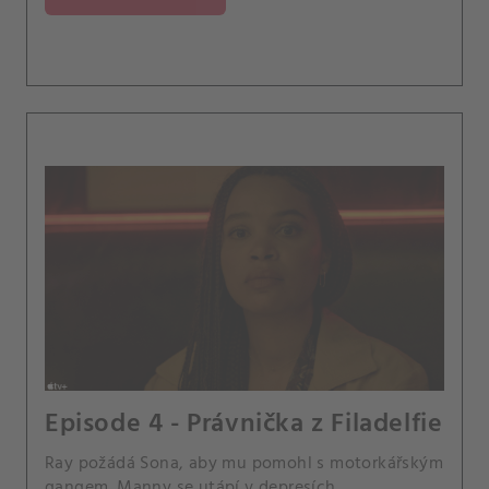
Episode 4 - Právnička z Filadelfie
Ray požádá Sona, aby mu pomohl s motorkářským
gangem. Manny se utápí v depresích.