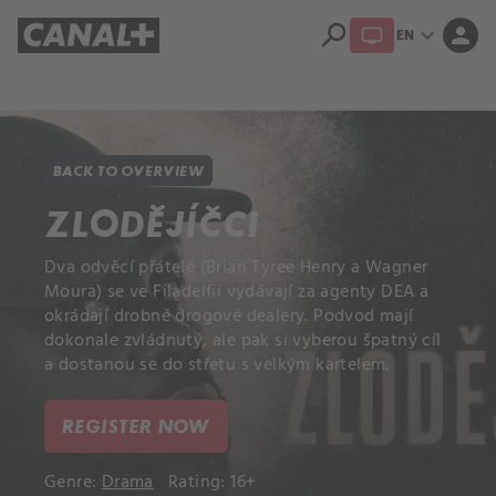
search
expand_more
person
EN
Library
Apple TV+
BACK TO OVERVIEW
ZLODĚJÍČCI
Dva odvěcí přátelé (Brian Tyree Henry a Wagner
Moura) se ve Filadelfii vydávají za agenty DEA a
okrádají drobné drogové dealery. Podvod mají
dokonale zvládnutý, ale pak si vyberou špatný cíl
a dostanou se do střetu s velkým kartelem.
REGISTER NOW
Genre:
Drama
Rating: 16+