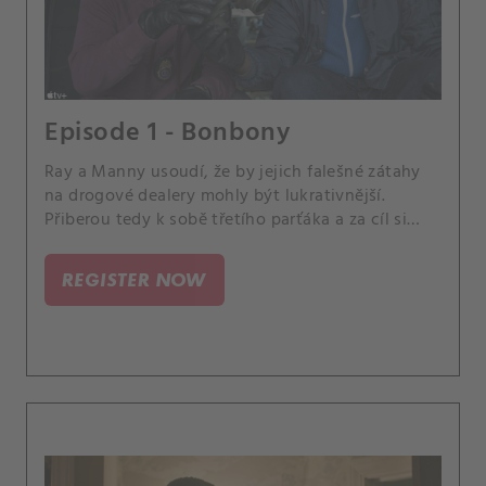
Episode 1 - Bonbony
Ray a Manny usoudí, že by jejich falešné zátahy
na drogové dealery mohly být lukrativnější.
Přiberou tedy k sobě třetího parťáka a za cíl si
vyberou nenápadný venkovský dům.
REGISTER NOW