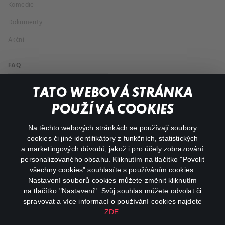
Komedie
Dokumenty
Akční
FAQ
Můj účet
TATO WEBOVÁ STRÁNKA
Důležité odkazy
POUŽÍVÁ COOKIES
Na těchto webových stránkách se používají soubory
facebook
instagram
cookies či jiné identifikátory z funkčních, statistických
a marketingových důvodů, jakož i pro účely zobrazování
personalizovaného obsahu. Kliknutím na tlačítko "Povolit
youtube
všechny cookies" souhlasíte s používáním cookies.
Nastavení souborů cookies můžete změnit kliknutím
na tlačítko "Nastavení". Svůj souhlas můžete odvolat či
spravovat a více informací o používání cookies najdete
ZDE
.