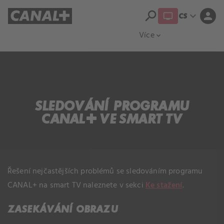
search
expand_more
person
CS
Přehled titulů
Apple TV
Moloch
Více
expand_more
SLEDOVÁNÍ PROGRAMU
CANAL+ VE SMART TV
Řešení nejčastějších problémů se sledováním programu
CANAL+ na smart TV naleznete v sekci
Ke stažení
.
ZASEKÁVÁNÍ OBRAZU