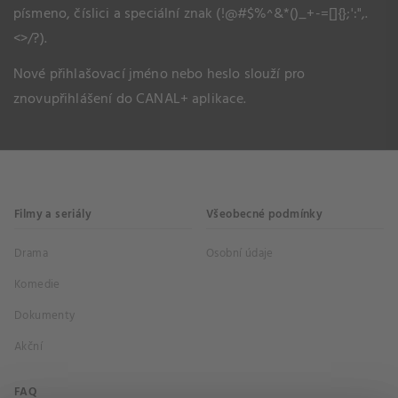
písmeno, číslici a speciální znak (!@#$%^&*()_+-=[]{};':",.
<>/?).
Nové přihlašovací jméno nebo heslo slouží pro
znovupřihlášení do CANAL+ aplikace.
Filmy a seriály
Všeobecné podmínky
Drama
Osobní údaje
Komedie
Dokumenty
Akční
FAQ