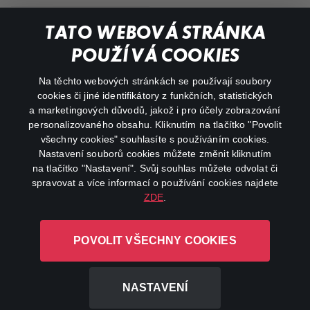
Můj účet
TATO WEBOVÁ STRÁNKA
Důležité odkazy
POUŽÍVÁ COOKIES
Na těchto webových stránkách se používají soubory
facebook
instagram
cookies či jiné identifikátory z funkčních, statistických
a marketingových důvodů, jakož i pro účely zobrazování
personalizovaného obsahu. Kliknutím na tlačítko "Povolit
youtube
všechny cookies" souhlasíte s používáním cookies.
Nastavení souborů cookies můžete změnit kliknutím
na tlačítko "Nastavení". Svůj souhlas můžete odvolat či
spravovat a více informací o používání cookies najdete
ZDE
.
Canal+ Luxembourg S. à r.l. se sídlem Rue Albert Borschette 4,
L-1246 Luxembourg R.C.S.
POVOLIT VŠECHNY COOKIES
Luxembourg: B 87.905
Všechna práva vyhrazena
NASTAVENÍ
©
2026