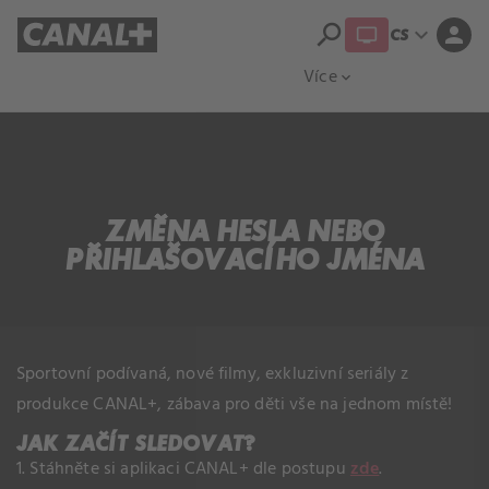
search
expand_more
person
CS
Přehled titulů
Apple TV
Moloch
Více
expand_more
ZMĚNA HESLA NEBO
PŘIHLAŠOVACÍHO JMÉNA
Sportovní podívaná, nové filmy, exkluzivní seriály z
produkce CANAL+, zábava pro děti vše na jednom místě!
JAK ZAČÍT SLEDOVAT?
1. Stáhněte si aplikaci CANAL+ dle postupu
zde
.