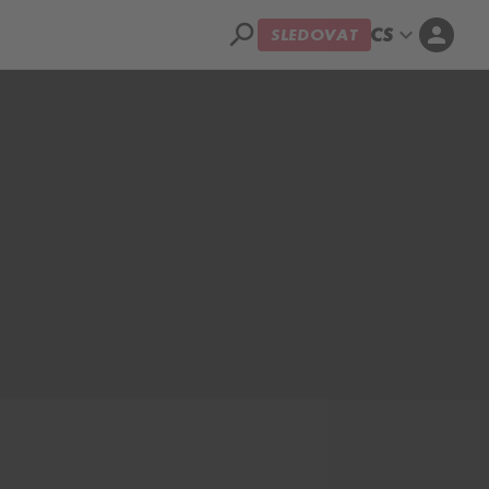
search
expand_more
person
CS
SLEDOVAT