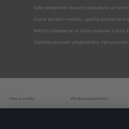
Vaše předplatné obnovíte jednoduše ve Vaše
Zvolte platební metodu, vyplňte požadované úd
Měsíční předplatné se začne stahovat z účtu, 
Úspěšné obnovení předplatného Vám potvrdím
Filmy a seriály
Všeobecné podmínky
Drama
Osobní údaje
Komedie