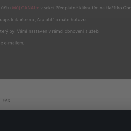
m účtu
Můj CANAL+
v sekci Předplatné kliknutím na tlačítko Obn
aje, klikněte na „Zaplatit“ a máte hotovo.
který byl Vámi nastaven v rámci obnovení služeb.
e e-mailem.
FAQ
Můj účet
Důležité odkazy