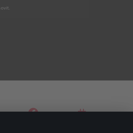
ovit.
facebook
instagram
youtube