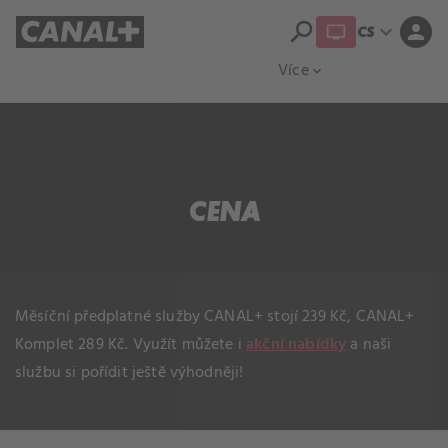
search
expand_more
person
CS
Přehled titulů
Apple TV
Moloch
Více
expand_more
CENA
Měsíční předplatné služby CANAL+ stojí 239 Kč, CANAL+
Komplet 289 Kč. Využít můžete i
akční nabídky
a naši
službu si pořídit ještě výhodněji!