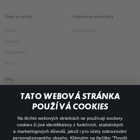
Filmy a seriály
Všeobecné podmínky
Drama
Osobní údaje
Komedie
Dokumenty
Akční
FAQ
Můj účet
TATO WEBOVÁ STRÁNKA
Důležité odkazy
POUŽÍVÁ COOKIES
Na těchto webových stránkách se používají soubory
facebook
instagram
cookies či jiné identifikátory z funkčních, statistických
a marketingových důvodů, jakož i pro účely zobrazování
personalizovaného obsahu. Kliknutím na tlačítko "Povolit