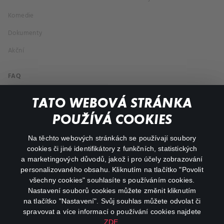
Komedie
Dokumenty
Akční
FAQ
Můj účet
TATO WEBOVÁ STRÁNKA
Důležité odkazy
POUŽÍVÁ COOKIES
Na těchto webových stránkách se používají soubory
facebook
instagram
cookies či jiné identifikátory z funkčních, statistických
a marketingových důvodů, jakož i pro účely zobrazování
personalizovaného obsahu. Kliknutím na tlačítko "Povolit
youtube
všechny cookies" souhlasíte s používáním cookies.
Nastavení souborů cookies můžete změnit kliknutím
na tlačítko "Nastavení". Svůj souhlas můžete odvolat či
spravovat a více informací o používání cookies najdete
ZDE
.