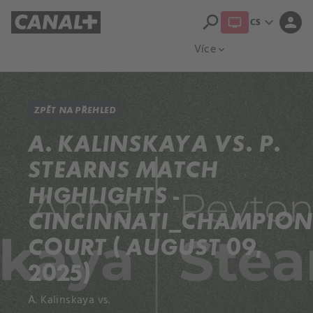
search
expand_more
person
CS
Přehled titulů
Apple TV
Moloch
Více
expand_more
ZPĚT NA PŘEHLED
A. KALINSKAYA VS. P.
STEARNS MATCH
HIGHLIGHTS -
CINCINNATI_CHAMPION
COURT ( AUGUST 09,
2025)
A. Kalinskaya vs.