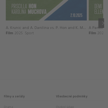
keyboard_arrow_right
A. Krunic and A. Danilina vs. P. Hon and K. Muchova Match Highlights - BEIJING_Capital Group Diamond ( October 02, 2025)
Film
2025
Sport
Film
2026
Filmy a seriály
Všeobecné podmínky
Drama
Osobní údaje