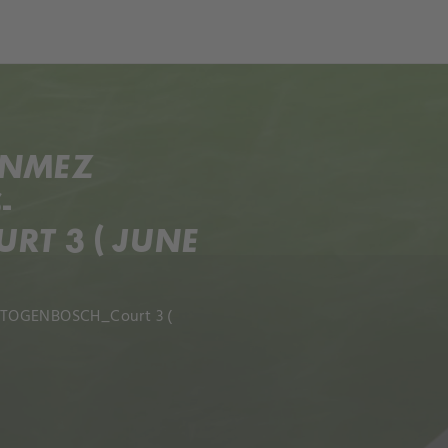
ch
Dcera národa
ONMEZ
-
T 3 ( JUNE
ERTOGENBOSCH_Court 3 (