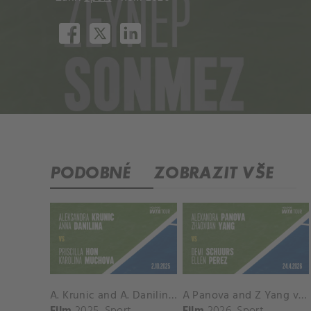
PODOBNÉ
ZOBRAZIT VŠE
A. Krunic and A. Danilina vs. P. Hon and K. Muchova Match Highlights - BEIJING_Capital Group Diamond ( October 02, 2025)
A Panova and Z Yang vs D Schuurs and E Perez Match Highlights - MADRID_Court 8 ( April 24, 2026)
Film
2025
Sport
Film
2026
Sport