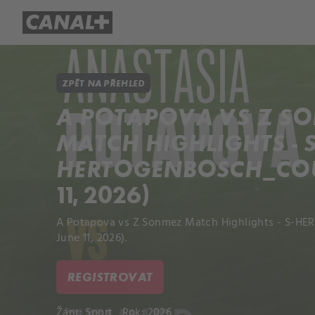
Přehled titulů
Apple TV
Molo
ZPĚT NA PŘEHLED
A POTAPOVA VS Z S
MATCH HIGHLIGHTS - S
HERTOGENBOSCH_COUR
11, 2026)
A Potapova vs Z Sonmez Match Highlights - S-H
June 11, 2026).
REGISTROVAT
Žánr:
Sport
Rok: 2026