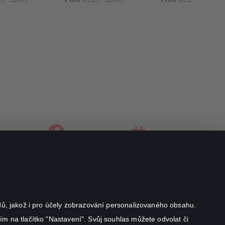
facebook
instagram
youtube
odů, jakož i pro účely zobrazování personalizovaného obsahu.
ím na tlačítko "Nastavení". Svůj souhlas můžete odvolat či