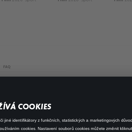
FAQ
Můj účet
Důležité odkazy
ÍVÁ COOKIES
 jiné identifikátory z funkčních, statistických a marketingových dův
 používáním cookies. Nastavení souborů cookies můžete změnit kliknut