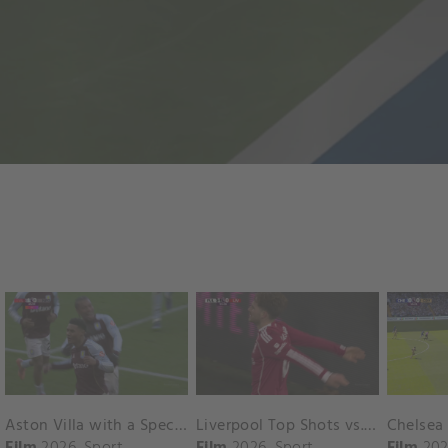
Aston Villa with a Spectacular Goal vs. Nottingham Forest
Liverpool Top Shots vs. Fulham
Film
2026
Sport
Film
2026
Sport
Film
202