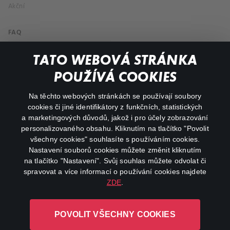
Akční
FAQ
Můj účet
TATO WEBOVÁ STRÁNKA
Důležité odkazy
POUŽÍVÁ COOKIES
Na těchto webových stránkách se používají soubory
facebook
instagram
cookies či jiné identifikátory z funkčních, statistických
a marketingových důvodů, jakož i pro účely zobrazování
personalizovaného obsahu. Kliknutím na tlačítko "Povolit
youtube
všechny cookies" souhlasíte s používáním cookies.
Nastavení souborů cookies můžete změnit kliknutím
na tlačítko "Nastavení". Svůj souhlas můžete odvolat či
spravovat a více informací o používání cookies najdete
ZDE
.
Canal+ Luxembourg S. à r.l. se sídlem Rue Albert Borschette 4,
L-1246 Luxembourg R.C.S.
POVOLIT VŠECHNY COOKIES
Luxembourg: B 87.905