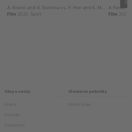
keyboard_arrow_right
A. Krunic and A. Danilina vs. P. Hon and K. Muchova Match Highlights - BEIJING_Capital Group Diamond ( October 02, 2025)
Film
2025
Sport
Film
2026
Filmy a seriály
Všeobecné podmínky
Drama
Osobní údaje
Komedie
Dokumenty