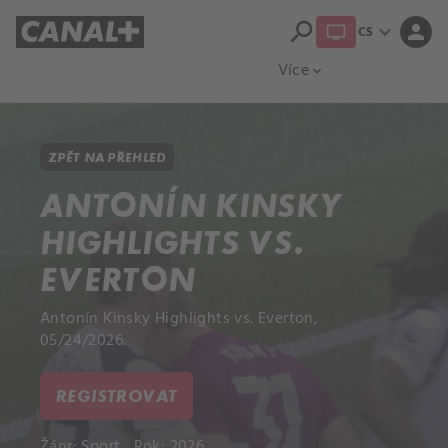
search
expand_more
person
CS
Přehled titulů
Apple TV
Moloch
Více
expand_more
ZPĚT NA PŘEHLED
ANTONÍN KINSKY
HIGHLIGHTS VS.
EVERTON
Antonín Kinsky Highlights vs. Everton,
05/24/2026.
REGISTROVAT
Žánr:
Sport
Rok: 2026