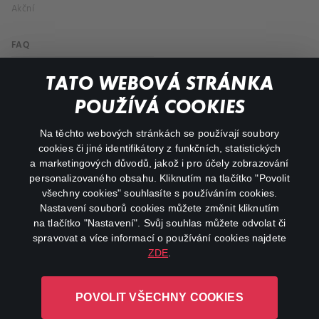
Akční
FAQ
Můj účet
TATO WEBOVÁ STRÁNKA
Důležité odkazy
POUŽÍVÁ COOKIES
Na těchto webových stránkách se používají soubory
facebook
instagram
cookies či jiné identifikátory z funkčních, statistických
a marketingových důvodů, jakož i pro účely zobrazování
personalizovaného obsahu. Kliknutím na tlačítko "Povolit
youtube
všechny cookies" souhlasíte s používáním cookies.
Nastavení souborů cookies můžete změnit kliknutím
na tlačítko "Nastavení". Svůj souhlas můžete odvolat či
spravovat a více informací o používání cookies najdete
ZDE
.
Canal+ Luxembourg S. à r.l. se sídlem Rue Albert Borschette 4,
L-1246 Luxembourg R.C.S.
POVOLIT VŠECHNY COOKIES
Luxembourg: B 87.905