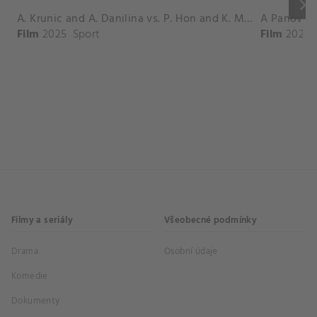
keyboard_arrow_right
A. Krunic and A. Danilina vs. P. Hon and K. Muchova Match Highlights - BEIJING_Capital Group Diamond ( October 02, 2025)
Film
2025
Sport
Film
2026
Filmy a seriály
Všeobecné podmínky
Drama
Osobní údaje
Komedie
Dokumenty