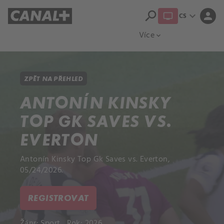
search
expand_more
person
CS
Přehled titulů
Apple TV
Moloch
Více
expand_more
ZPĚT NA PŘEHLED
ANTONÍN KINSKY
TOP GK SAVES VS.
EVERTON
Antonín Kinsky Top Gk Saves vs. Everton,
05/24/2026.
REGISTROVAT
Žánr:
Sport
Rok: 2026