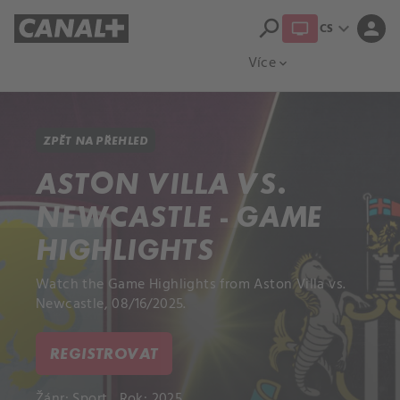
search
expand_more
person
CS
Přehled titulů
Apple TV
Moloch
Více
expand_more
ZPĚT NA PŘEHLED
ASTON VILLA VS.
NEWCASTLE - GAME
HIGHLIGHTS
Watch the Game Highlights from Aston Villa vs.
Newcastle, 08/16/2025.
REGISTROVAT
Žánr:
Sport
Rok: 2025