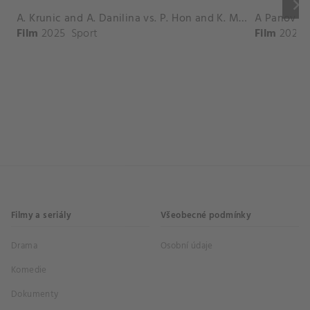
keyboard_arrow_right
A. Krunic and A. Danilina vs. P. Hon and K. Muchova Match Highlights - BEIJING_Capital Group Diamond ( October 02, 2025)
Film
2025
Sport
Film
2026
Filmy a seriály
Všeobecné podmínky
Drama
Osobní údaje
Komedie
Dokumenty