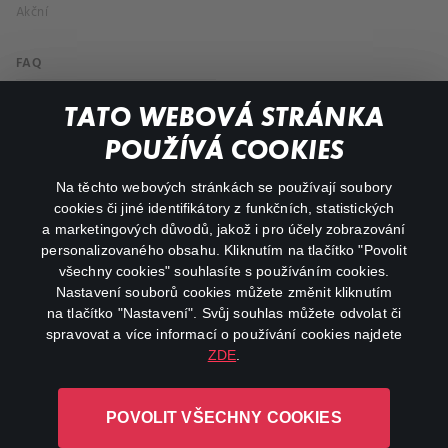
Akční
FAQ
Můj účet
TATO WEBOVÁ STRÁNKA
Důležité odkazy
POUŽÍVÁ COOKIES
Na těchto webových stránkách se používají soubory
facebook
instagram
cookies či jiné identifikátory z funkčních, statistických
a marketingových důvodů, jakož i pro účely zobrazování
personalizovaného obsahu. Kliknutím na tlačítko "Povolit
youtube
všechny cookies" souhlasíte s používáním cookies.
Nastavení souborů cookies můžete změnit kliknutím
na tlačítko "Nastavení". Svůj souhlas můžete odvolat či
spravovat a více informací o používání cookies najdete
ZDE
.
Canal+ Luxembourg S. à r.l. se sídlem Rue Albert Borschette 4,
L-1246 Luxembourg R.C.S.
POVOLIT VŠECHNY COOKIES
Luxembourg: B 87.905