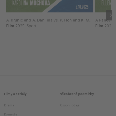
keyboard_arrow_right
A. Krunic and A. Danilina vs. P. Hon and K. Muchova Match Highlights - BEIJING_Capital Group Diamond ( October 02, 2025)
Film
2025
Sport
Film
2026
Filmy a seriály
Všeobecné podmínky
Drama
Osobní údaje
Komedie