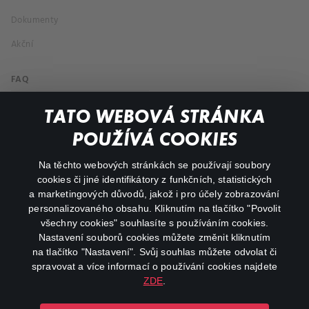
Dokumenty
Akční
FAQ
Můj účet
TATO WEBOVÁ STRÁNKA
Důležité odkazy
POUŽÍVÁ COOKIES
Na těchto webových stránkách se používají soubory
facebook
instagram
cookies či jiné identifikátory z funkčních, statistických
a marketingových důvodů, jakož i pro účely zobrazování
personalizovaného obsahu. Kliknutím na tlačítko "Povolit
youtube
všechny cookies" souhlasíte s používáním cookies.
Nastavení souborů cookies můžete změnit kliknutím
na tlačítko "Nastavení". Svůj souhlas můžete odvolat či
spravovat a více informací o používání cookies najdete
ZDE
.