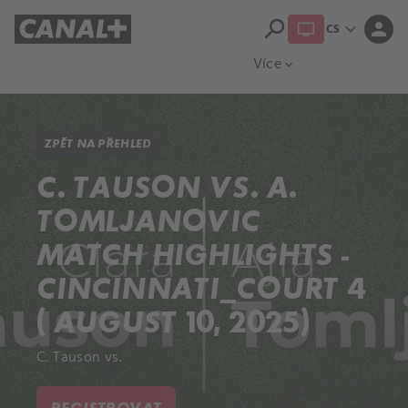
search
expand_more
person
CS
Přehled titulů
Apple TV
Moloch
Více
expand_more
ZPĚT NA PŘEHLED
C. TAUSON VS. A.
TOMLJANOVIC
MATCH HIGHLIGHTS -
CINCINNATI_COURT 4
( AUGUST 10, 2025)
C. Tauson vs.
REGISTROVAT