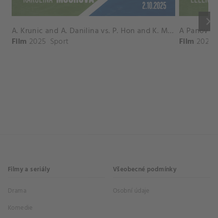
keyboard_arrow_right
A. Krunic and A. Danilina vs. P. Hon and K. Muchova Match Highlights - BEIJING_Capital Group Diamond ( October 02, 2025)
Film
2025
Sport
Film
2026
Filmy a seriály
Všeobecné podmínky
Drama
Osobní údaje
Komedie