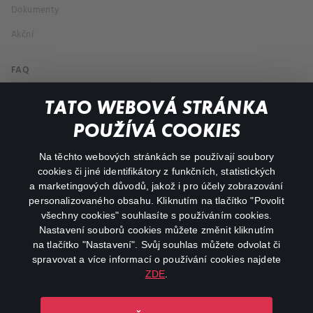
Dokumenty
Akční
FAQ
Můj účet
TATO WEBOVÁ STRÁNKA
Důležité odkazy
POUŽÍVÁ COOKIES
Na těchto webových stránkách se používají soubory
facebook
instagram
cookies či jiné identifikátory z funkčních, statistických
a marketingových důvodů, jakož i pro účely zobrazování
personalizovaného obsahu. Kliknutím na tlačítko "Povolit
youtube
všechny cookies" souhlasíte s používáním cookies.
Nastavení souborů cookies můžete změnit kliknutím
na tlačítko "Nastavení". Svůj souhlas můžete odvolat či
spravovat a více informací o používání cookies najdete
ZDE
.
Canal+ Luxembourg S. à r.l. se sídlem Rue Albert Borschette 4,