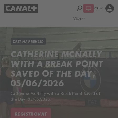
search
expand_more
person
CS
Přehled titulů
Apple TV
Moloch
Více
expand_more
ZPĚT NA PŘEHLED
CATHERINE MCNALLY
WITH A BREAK POINT
SAVED OF THE DAY,
05/06/2026
Catherine McNally with a Break Point Saved of
the Day, 05/06/2026.
REGISTROVAT