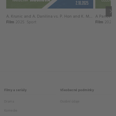
keyboard_arrow_right
A. Krunic and A. Danilina vs. P. Hon and K. Muchova Match Highlights - BEIJING_Capital Group Diamond ( October 02, 2025)
Film
2025
Sport
Film
2026
Filmy a seriály
Všeobecné podmínky
Drama
Osobní údaje
Komedie