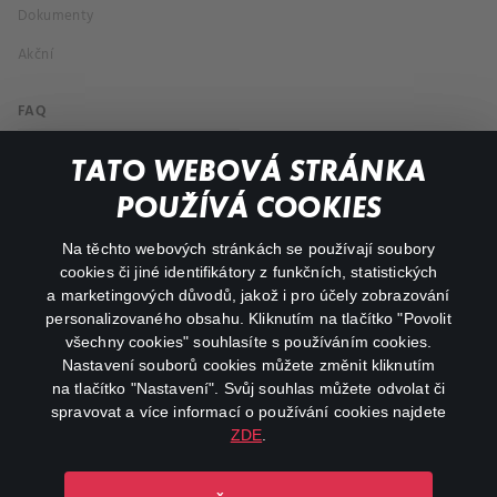
Dokumenty
Akční
FAQ
Můj účet
TATO WEBOVÁ STRÁNKA
Důležité odkazy
POUŽÍVÁ COOKIES
Na těchto webových stránkách se používají soubory
facebook
instagram
cookies či jiné identifikátory z funkčních, statistických
a marketingových důvodů, jakož i pro účely zobrazování
personalizovaného obsahu. Kliknutím na tlačítko "Povolit
youtube
všechny cookies" souhlasíte s používáním cookies.
Nastavení souborů cookies můžete změnit kliknutím
na tlačítko "Nastavení". Svůj souhlas můžete odvolat či
spravovat a více informací o používání cookies najdete
ZDE
.
Canal+ Luxembourg S. à r.l. se sídlem Rue Albert Borschette 4,