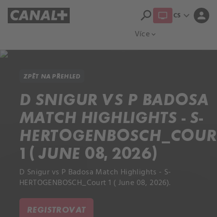
search
expand_more
person
CS
Přehled titulů
Apple TV
Moloch
Více
expand_more
ZPĚT NA PŘEHLED
D SNIGUR VS P BADOSA
MATCH HIGHLIGHTS - S-
HERTOGENBOSCH_COUR
1 ( JUNE 08, 2026)
D Snigur vs P Badosa Match Highlights - S-
HERTOGENBOSCH_Court 1 ( June 08, 2026).
REGISTROVAT