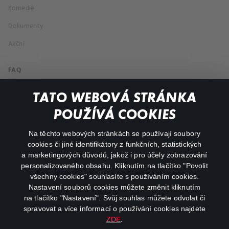
Komedie
Dokumenty
Akční
FAQ
Můj účet
TATO WEBOVÁ STRÁNKA
Důležité odkazy
POUŽÍVÁ COOKIES
Na těchto webových stránkách se používají soubory
facebook
instagram
cookies či jiné identifikátory z funkčních, statistických
a marketingových důvodů, jakož i pro účely zobrazování
personalizovaného obsahu. Kliknutím na tlačítko "Povolit
youtube
všechny cookies" souhlasíte s používáním cookies.
Nastavení souborů cookies můžete změnit kliknutím
na tlačítko "Nastavení". Svůj souhlas můžete odvolat či
spravovat a více informací o používání cookies najdete
ZDE
.