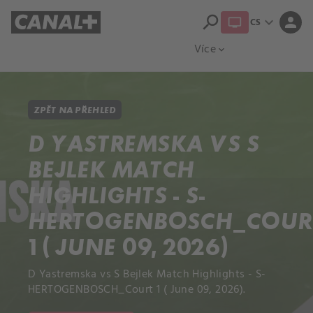
search
expand_more
person
CS
Přehled titulů
Apple TV
Moloch
Více
expand_more
ZPĚT NA PŘEHLED
D YASTREMSKA VS S
BEJLEK MATCH
HIGHLIGHTS - S-
HERTOGENBOSCH_COUR
1 ( JUNE 09, 2026)
D Yastremska vs S Bejlek Match Highlights - S-
HERTOGENBOSCH_Court 1 ( June 09, 2026).