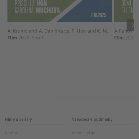
keyboard_arrow_right
A. Krunic and A. Danilina vs. P. Hon and K. Muchova Match Highlights - BEIJING_Capital Group Diamond ( October 02, 2025)
Film
2025
Sport
Film
2026
Filmy a seriály
Všeobecné podmínky
Drama
Osobní údaje