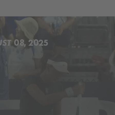
ch
Dcera národa
T 08, 2025