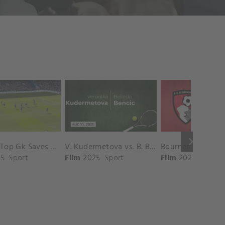
keyboard_arrow_right
Chelsea Top Gk Saves vs. Crystal Palace
V. Kudermetova vs. B. Bencic Match Highlights - CINCINNATI_Champions Court ( August 10, 2025)
5
Sport
Film
2025
Sport
Film
2025
Sport