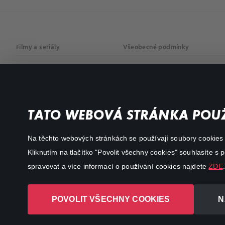
Filmy a seriály
Všeobecné podmínky
Drama
Osobní údaje
Komedie
Dokumenty
TATO WEBOVÁ STRÁNKA POUŽ
Akční
Na těchto webových stránkách se používají soubory cookies či
Kliknutím na tlačítko "Povolit všechny cookies" souhlasíte s
spravovat a více informací o používání cookies najdete
ZDE
.
POVOLIT VŠECHNY COOKIES
N