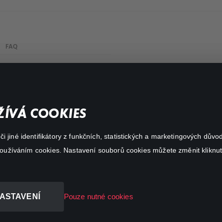
FAQ
Můj účet
Důležité odkazy
ÍVÁ COOKIES
 jiné identifikátory z funkčních, statistických a marketingových dův
 používáním cookies. Nastavení souborů cookies můžete změnit kliknut
ASTAVENÍ
Pouze nutné cookies