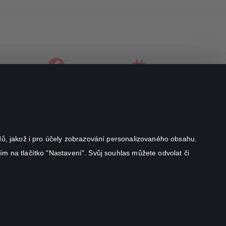
facebook
instagram
youtube
odů, jakož i pro účely zobrazování personalizovaného obsahu.
ím na tlačítko "Nastavení". Svůj souhlas můžete odvolat či
Canal+ Luxembourg S. à r.l. se sídlem Rue Albert Borschette 4,
L-1246 Luxembourg R.C.S.
Luxembourg: B 87.905
Všechna práva vyhrazena
©
2026