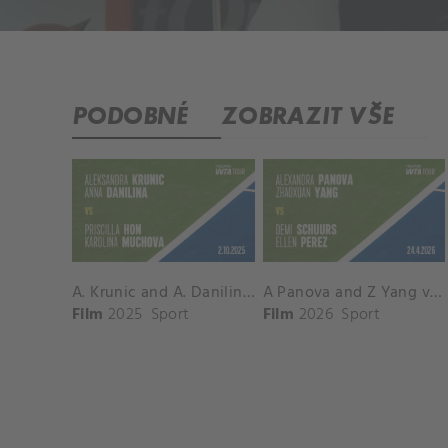
PODOBNÉ
ZOBRAZIT VŠE
A. Krunic and A. Danilina vs. P. Hon and K. Muchova Match Highlights - BEIJING_Capital Group Diamond ( October 02, 2025)
A Panova and Z Yang vs D Schuurs and E Perez Match Highlights - MADRID_Court 8 ( April 24, 2026)
Film
2025
Sport
Film
2026
Sport