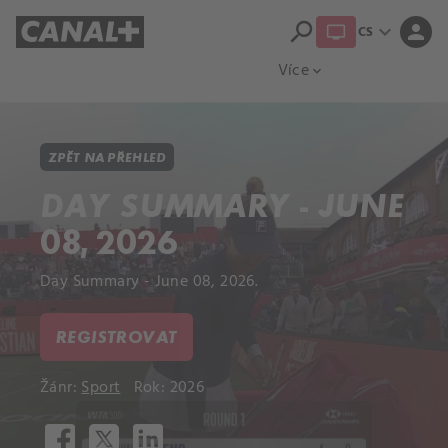
search
expand_more
person
CS
Přehled titulů
Apple TV
Moloch
Více
expand_more
ZPĚT NA PŘEHLED
DAY SUMMARY - JUNE
08, 2026
Day Summary - June 08, 2026.
REGISTROVAT
Žánr:
Sport
Rok: 2026