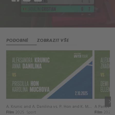
PODOBNÉ
ZOBRAZIT VŠE
keyboard_arrow_right
A. Krunic and A. Danilina vs. P. Hon and K. Muchova Match Highlights - BEIJING_Capital Group Diamond ( October 02, 2025)
Film
2025
Sport
Film
2026