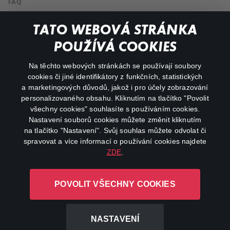
FAQ
Můj účet
TATO WEBOVÁ STRÁNKA
Důležité odkazy
POUŽÍVÁ COOKIES
Na těchto webových stránkách se používají soubory
facebook
instagram
cookies či jiné identifikátory z funkčních, statistických
a marketingových důvodů, jakož i pro účely zobrazování
personalizovaného obsahu. Kliknutím na tlačítko "Povolit
youtube
všechny cookies" souhlasíte s používáním cookies.
Nastavení souborů cookies můžete změnit kliknutím
na tlačítko "Nastavení". Svůj souhlas můžete odvolat či
spravovat a více informací o používání cookies najdete
ZDE
.
Canal+ Luxembourg S. à r.l. se sídlem Rue Albert Borschette 4,
L-1246 Luxembourg R.C.S.
POVOLIT VŠECHNY COOKIES
Luxembourg: B 87.905
Všechna práva vyhrazena
NASTAVENÍ
©
2026