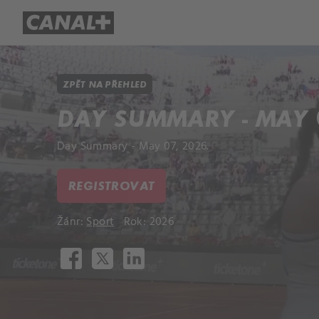
Přehled titulů
Apple TV
Molo
ZPĚT NA PŘEHLED
DAY SUMMARY - MAY 0
Day Summary - May 07, 2026.
REGISTROVAT
Žánr:
Sport
Rok: 2026