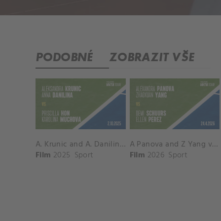
PODOBNÉ
ZOBRAZIT VŠE
A. Krunic and A. Danilina vs. P. Hon and K. Muchova Match Highlights - BEIJING_Capital Group Diamond ( October 02, 2025)
A Panova and Z Yang vs D Schuurs and E Perez Match Highlights - MADRID_Court 8 ( April 24, 2026)
Film
2025
Sport
Film
2026
Sport