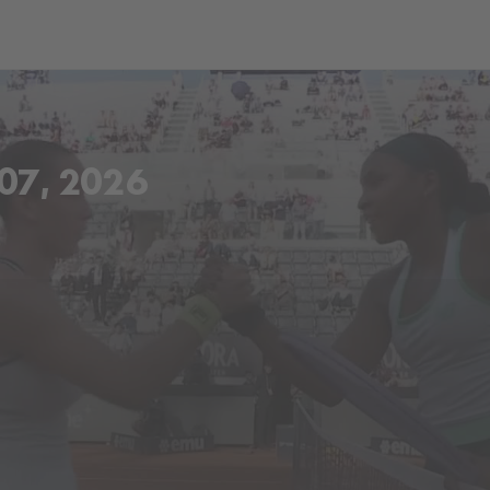
ch
Dcera národa
7, 2026