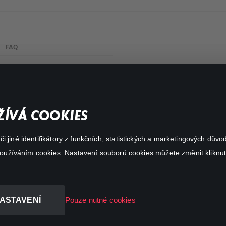
FAQ
Můj účet
Důležité odkazy
ÍVÁ COOKIES
 jiné identifikátory z funkčních, statistických a marketingových dův
 používáním cookies. Nastavení souborů cookies můžete změnit kliknut
ASTAVENÍ
Pouze nutné cookies