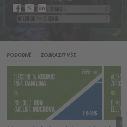
PODOBNÉ
ZOBRAZIT VŠE
keyboard_arrow_right