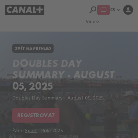
search
expand_more
person
CS
Přehled titulů
Apple TV
Moloch
Více
expand_more
ZPĚT NA PŘEHLED
DOUBLES DAY
SUMMARY - AUGUST
05, 2025
Doubles Day Summary - August 05, 2025.
REGISTROVAT
Žánr:
Sport
Rok: 2025