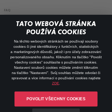
FAQ
Můj účet
TATO WEBOVÁ STRÁNKA
Důležité odkazy
POUŽÍVÁ COOKIES
Na těchto webových stránkách se používají soubory
facebook
instagram
cookies či jiné identifikátory z funkčních, statistických
a marketingových důvodů, jakož i pro účely zobrazování
personalizovaného obsahu. Kliknutím na tlačítko "Povolit
youtube
všechny cookies" souhlasíte s používáním cookies.
Nastavení souborů cookies můžete změnit kliknutím
na tlačítko "Nastavení". Svůj souhlas můžete odvolat či
spravovat a více informací o používání cookies najdete
ZDE
.
Canal+ Luxembourg S. à r.l. se sídlem Rue Albert Borschette 4,
L-1246 Luxembourg R.C.S.
POVOLIT VŠECHNY COOKIES
Luxembourg: B 87.905
Všechna práva vyhrazena