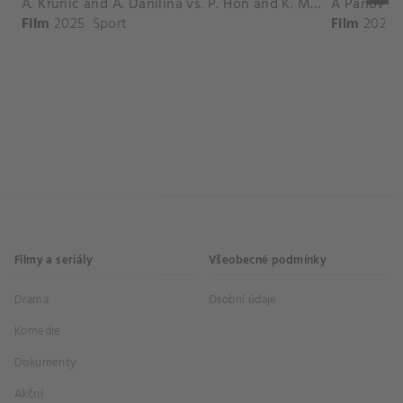
A. Krunic and A. Danilina vs. P. Hon and K. Muchova Match Highlights - BEIJING_Capital Group Diamond ( October 02, 2025)
Film
2025
Sport
Film
2026
Filmy a seriály
Všeobecné podmínky
Drama
Osobní údaje
Komedie
Dokumenty
Akční