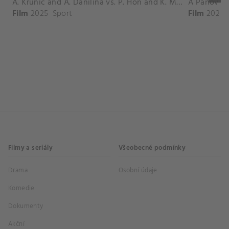
A. Krunic and A. Danilina vs. P. Hon and K. Muchova Match Highlights - BEIJING_Capital Group Diamond ( October 02, 2025)
Film
2025
Sport
Film
2026
Filmy a seriály
Všeobecné podmínky
Drama
Osobní údaje
Komedie
Dokumenty
Akční