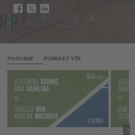
PODOBNÉ
ZOBRAZIT VŠE
keyboard_arrow_right