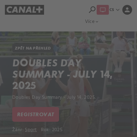
search
expand_more
person
CS
Přehled titulů
Apple TV
Moloch
Více
expand_more
ZPĚT NA PŘEHLED
DOUBLES DAY
SUMMARY - JULY 14,
2025
Doubles Day Summary - July 14, 2025.
REGISTROVAT
Žánr:
Sport
Rok: 2025