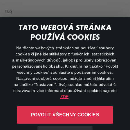
FAQ
Můj účet
TATO WEBOVÁ STRÁNKA
Důležité odkazy
POUŽÍVÁ COOKIES
Na těchto webových stránkách se používají soubory
facebook
instagram
cookies či jiné identifikátory z funkčních, statistických
a marketingových důvodů, jakož i pro účely zobrazování
personalizovaného obsahu. Kliknutím na tlačítko "Povolit
youtube
všechny cookies" souhlasíte s používáním cookies.
Nastavení souborů cookies můžete změnit kliknutím
na tlačítko "Nastavení". Svůj souhlas můžete odvolat či
spravovat a více informací o používání cookies najdete
ZDE
.
Canal+ Luxembourg S. à r.l. se sídlem Rue Albert Borschette 4,
L-1246 Luxembourg R.C.S.
POVOLIT VŠECHNY COOKIES
Luxembourg: B 87.905
Všechna práva vyhrazena