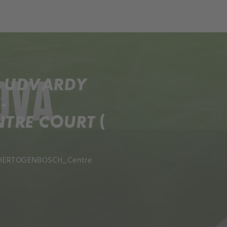
ch
Dcera národa
P UDVARDY
-
TRE COURT (
 S-HERTOGENBOSCH_Centre