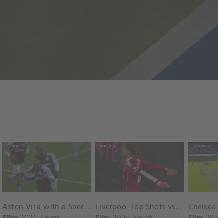
Aston Villa with a Spectacular Goal vs. Nottingham Forest
Liverpool Top Shots vs. Fulham
Film
2026
Sport
Film
2026
Sport
Film
202