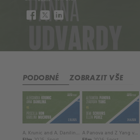
PODOBNÉ
ZOBRAZIT VŠE
A. Krunic and A. Danilina vs. P. Hon and K. Muchova Match Highlights - BEIJING_Capital Group Diamond ( October 02, 2025)
A Panova and Z Yang vs D Schuurs and E Perez Match Highlights - MADRID_Court 8 ( April 24, 2026)
Film
2025
Sport
Film
2026
Sport