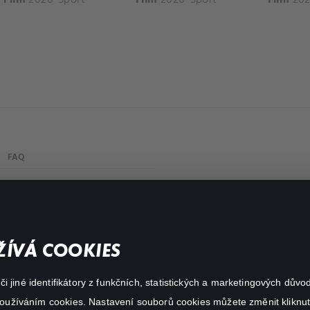
FAQ
Můj účet
Důležité odkazy
ÍVÁ COOKIES
 jiné identifikátory z funkčních, statistických a marketingových dův
 používáním cookies. Nastavení souborů cookies můžete změnit kliknut