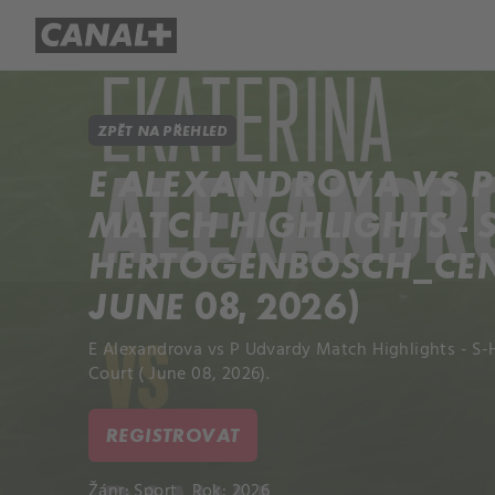
Přehled titulů
Apple TV
Molo
ZPĚT NA PŘEHLED
E ALEXANDROVA VS 
MATCH HIGHLIGHTS - S
HERTOGENBOSCH_CEN
JUNE 08, 2026)
E Alexandrova vs P Udvardy Match Highlights -
Court ( June 08, 2026).
REGISTROVAT
Žánr:
Sport
Rok: 2026