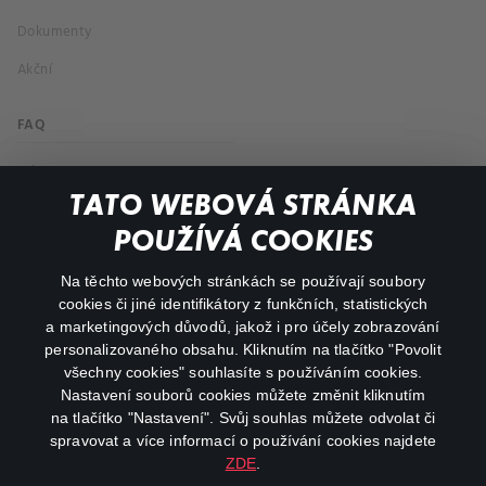
Dokumenty
Akční
FAQ
Můj účet
TATO WEBOVÁ STRÁNKA
Důležité odkazy
POUŽÍVÁ COOKIES
Na těchto webových stránkách se používají soubory
facebook
instagram
cookies či jiné identifikátory z funkčních, statistických
a marketingových důvodů, jakož i pro účely zobrazování
personalizovaného obsahu. Kliknutím na tlačítko "Povolit
youtube
všechny cookies" souhlasíte s používáním cookies.
Nastavení souborů cookies můžete změnit kliknutím
na tlačítko "Nastavení". Svůj souhlas můžete odvolat či
spravovat a více informací o používání cookies najdete
ZDE
.