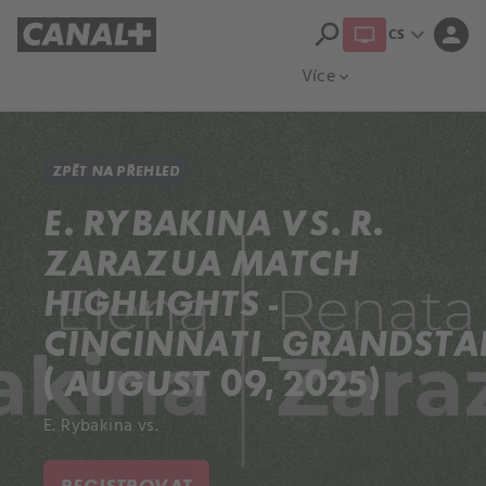
search
expand_more
person
CS
Přehled titulů
Apple TV
Moloch
Více
expand_more
ZPĚT NA PŘEHLED
E. RYBAKINA VS. R.
ZARAZUA MATCH
HIGHLIGHTS -
CINCINNATI_GRANDST
( AUGUST 09, 2025)
E. Rybakina vs.
REGISTROVAT