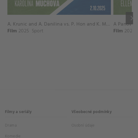
keyboard_arrow_right
A. Krunic and A. Danilina vs. P. Hon and K. Muchova Match Highlights - BEIJING_Capital Group Diamond ( October 02, 2025)
Film
2025
Sport
Film
2026
Filmy a seriály
Všeobecné podmínky
Drama
Osobní údaje
Komedie