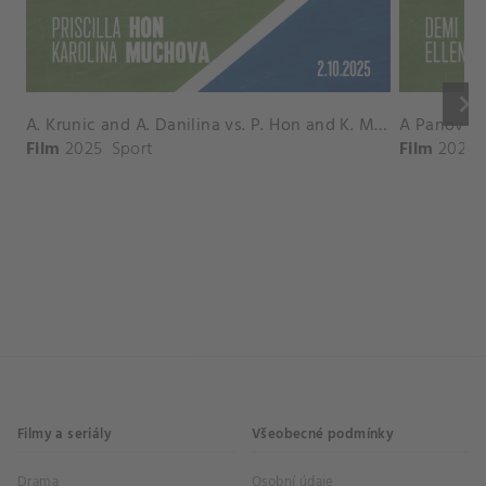
keyboard_arrow_right
A. Krunic and A. Danilina vs. P. Hon and K. Muchova Match Highlights - BEIJING_Capital Group Diamond ( October 02, 2025)
Film
2025
Sport
Film
2026
Filmy a seriály
Všeobecné podmínky
Drama
Osobní údaje