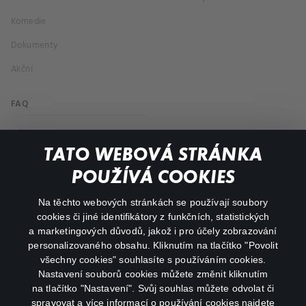
Komedie
Dokumenty
Akční
FAQ
Můj účet
TATO WEBOVÁ STRÁNKA
Důležité odkazy
POUŽÍVÁ COOKIES
Na těchto webových stránkách se používají soubory
facebook
instagram
cookies či jiné identifikátory z funkčních, statistických
a marketingových důvodů, jakož i pro účely zobrazování
personalizovaného obsahu. Kliknutím na tlačítko "Povolit
youtube
všechny cookies" souhlasíte s používáním cookies.
Nastavení souborů cookies můžete změnit kliknutím
na tlačítko "Nastavení". Svůj souhlas můžete odvolat či
spravovat a více informací o používání cookies najdete