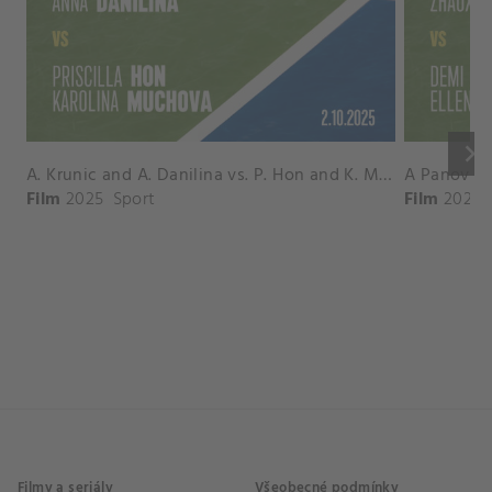
keyboard_arrow_right
A. Krunic and A. Danilina vs. P. Hon and K. Muchova Match Highlights - BEIJING_Capital Group Diamond ( October 02, 2025)
Film
2025
Sport
Film
2026
Filmy a seriály
Všeobecné podmínky