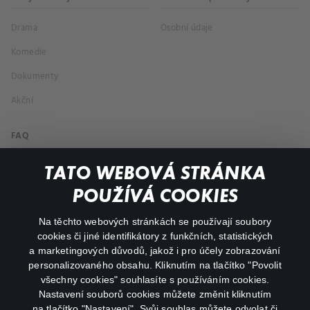
Drama
Osobní údaje
Komedie
Dokumenty
Akční
FAQ
Můj účet
TATO WEBOVÁ STRÁNKA
Důležité odkazy
POUŽÍVÁ COOKIES
Na těchto webových stránkách se používají soubory
facebook
instagram
cookies či jiné identifikátory z funkčních, statistických
a marketingových důvodů, jakož i pro účely zobrazování
personalizovaného obsahu. Kliknutím na tlačítko "Povolit
youtube
všechny cookies" souhlasíte s používáním cookies.
Nastavení souborů cookies můžete změnit kliknutím
na tlačítko "Nastavení". Svůj souhlas můžete odvolat či