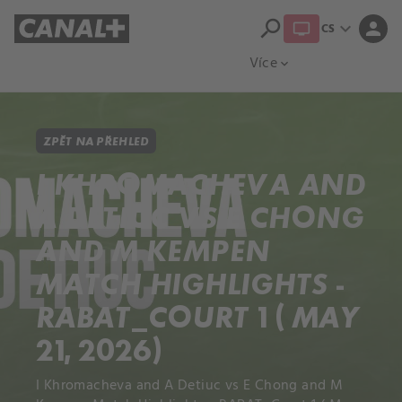
search
expand_more
person
CS
Přehled titulů
Apple TV
Moloch
Více
expand_more
ZPĚT NA PŘEHLED
I KHROMACHEVA AND
A DETIUC VS E CHONG
AND M KEMPEN
MATCH HIGHLIGHTS -
RABAT_COURT 1 ( MAY
21, 2026)
I Khromacheva and A Detiuc vs E Chong and M