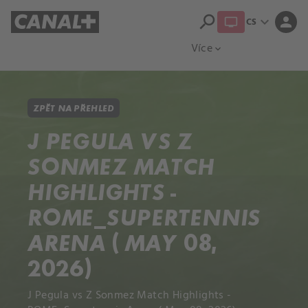
search
expand_more
person
CS
Přehled titulů
Apple TV
Moloch
Více
expand_more
ZPĚT NA PŘEHLED
J PEGULA VS Z
SONMEZ MATCH
HIGHLIGHTS -
ROME_SUPERTENNIS
ARENA ( MAY 08,
2026)
J Pegula vs Z Sonmez Match Highlights -