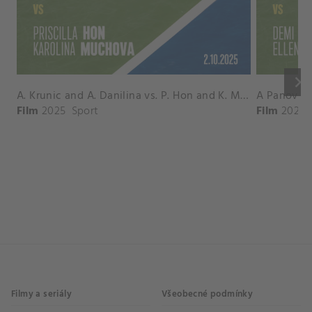
keyboard_arrow_right
A. Krunic and A. Danilina vs. P. Hon and K. Muchova Match Highlights - BEIJING_Capital Group Diamond ( October 02, 2025)
Film
2025
Sport
Film
2026
Filmy a seriály
Všeobecné podmínky