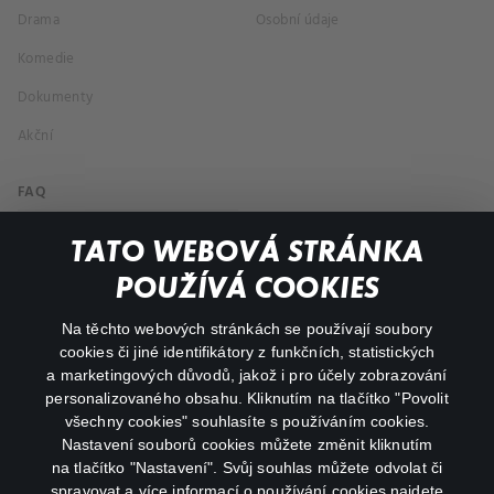
Drama
Osobní údaje
Komedie
Dokumenty
Akční
FAQ
Můj účet
TATO WEBOVÁ STRÁNKA
Důležité odkazy
POUŽÍVÁ COOKIES
Na těchto webových stránkách se používají soubory
facebook
instagram
cookies či jiné identifikátory z funkčních, statistických
a marketingových důvodů, jakož i pro účely zobrazování
personalizovaného obsahu. Kliknutím na tlačítko "Povolit
youtube
všechny cookies" souhlasíte s používáním cookies.
Nastavení souborů cookies můžete změnit kliknutím
na tlačítko "Nastavení". Svůj souhlas můžete odvolat či
spravovat a více informací o používání cookies najdete