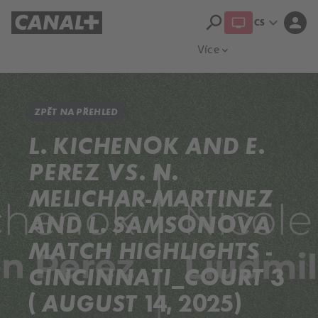
search
expand_more
person
CS
Přehled titulů
Apple TV
Moloch
Více
expand_more
ZPĚT NA PŘEHLED
L. KICHENOK AND E.
PEREZ VS. N.
MELICHAR-MARTINEZ
AND L. SAMSONOVA
MATCH HIGHLIGHTS -
CINCINNATI_COURT 3
( AUGUST 14, 2025)