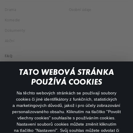
Drama
Osobní údaje
Komedie
Dokumenty
Akční
FAQ
Můj účet
TATO WEBOVÁ STRÁNKA
Důležité odkazy
POUŽÍVÁ COOKIES
Na těchto webových stránkách se používají soubory
facebook
instagram
cookies či jiné identifikátory z funkčních, statistických
a marketingových důvodů, jakož i pro účely zobrazování
personalizovaného obsahu. Kliknutím na tlačítko "Povolit
youtube
všechny cookies" souhlasíte s používáním cookies.
Nastavení souborů cookies můžete změnit kliknutím
na tlačítko "Nastavení". Svůj souhlas můžete odvolat či