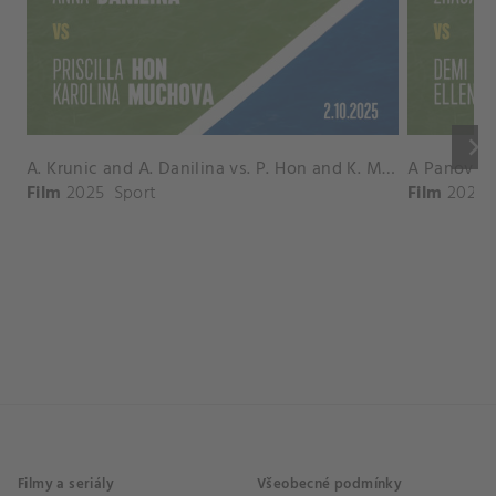
keyboard_arrow_right
A. Krunic and A. Danilina vs. P. Hon and K. Muchova Match Highlights - BEIJING_Capital Group Diamond ( October 02, 2025)
Film
2025
Sport
Film
2026
Filmy a seriály
Všeobecné podmínky