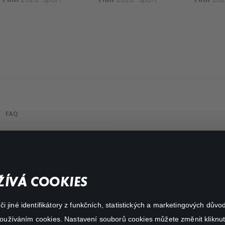
FAQ
Můj účet
Důležité odkazy
ÍVÁ COOKIES
 jiné identifikátory z funkčních, statistických a marketingových dův
 používáním cookies. Nastavení souborů cookies můžete změnit kliknut