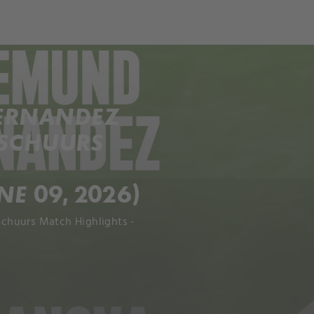
ch
Dcera národa
FERNANDEZ
 SCHUURS
E 09, 2026)
chuurs Match Highlights -