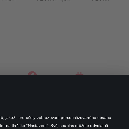
facebook
instagram
youtube
odů, jakož i pro účely zobrazování personalizovaného obsahu.
ím na tlačítko "Nastavení". Svůj souhlas můžete odvolat či