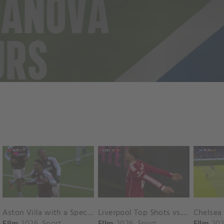
Aston Villa with a Spectacular Goal vs. Nottingham Forest
Liverpool Top Shots vs. Fulham
Film
2026
Sport
Film
2026
Sport
Film
202