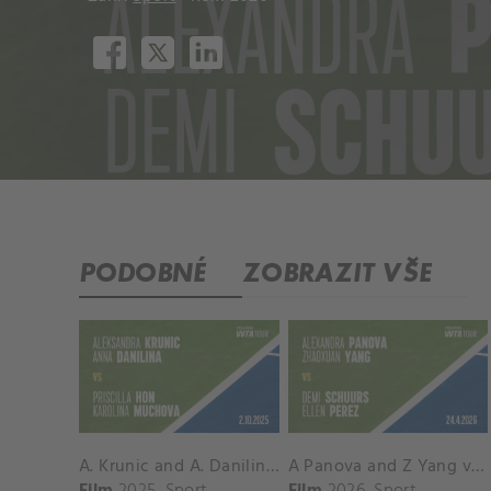
PODOBNÉ
ZOBRAZIT VŠE
A. Krunic and A. Danilina vs. P. Hon and K. Muchova Match Highlights - BEIJING_Capital Group Diamond ( October 02, 2025)
A Panova and Z Yang vs D Schuurs and E Perez Match Highlights - MADRID_Court 8 ( April 24, 2026)
Film
2025
Sport
Film
2026
Sport