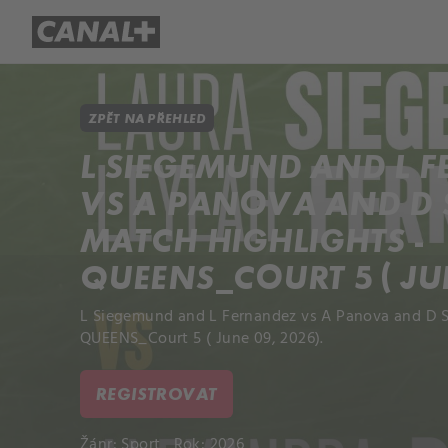
Přehled titulů
Apple TV
Molo
ZPĚT NA PŘEHLED
L SIEGEMUND AND L 
VS A PANOVA AND D
MATCH HIGHLIGHTS -
QUEENS_COURT 5 ( JUN
L Siegemund and L Fernandez vs A Panova and D S
QUEENS_Court 5 ( June 09, 2026).
REGISTROVAT
Žánr:
Sport
Rok: 2026