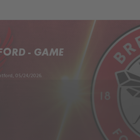
ch
Dcera národa
FORD - GAME
ntford, 05/24/2026.