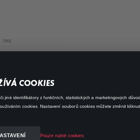
FAQ
Můj účet
Důležité odkazy
ÍVÁ COOKIES
 jiné identifikátory z funkčních, statistických a marketingových dův
 používáním cookies. Nastavení souborů cookies můžete změnit kliknut
ASTAVENÍ
Pouze nutné cookies