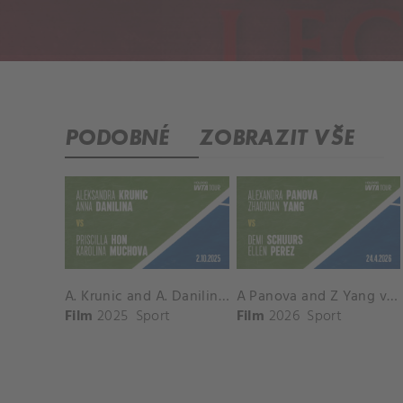
PODOBNÉ
ZOBRAZIT VŠE
A. Krunic and A. Danilina vs. P. Hon and K. Muchova Match Highlights - BEIJING_Capital Group Diamond ( October 02, 2025)
A Panova and Z Yang vs D Schuurs and E Perez Match Highlights - MADRID_Court 8 ( April 24, 2026)
Film
2025
Sport
Film
2026
Sport