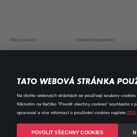
Filmy a seriály
Všeobecné podmínky
Drama
Osobní údaje
Komedie
Dokumenty
TATO WEBOVÁ STRÁNKA POUŽ
Akční
Na těchto webových stránkách se používají soubory cookies či
Kliknutím na tlačítko "Povolit všechny cookies" souhlasíte s
spravovat a více informací o používání cookies najdete
ZDE
.
POVOLIT VŠECHNY COOKIES
N