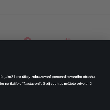
facebook
instagram
youtube
odů, jakož i pro účely zobrazování personalizovaného obsahu.
ím na tlačítko "Nastavení". Svůj souhlas můžete odvolat či
Canal+ Luxembourg S. à r.l. se sídlem Rue Albert Borschette 4,
L-1246 Luxembourg R.C.S.
Luxembourg: B 87.905
Všechna práva vyhrazena