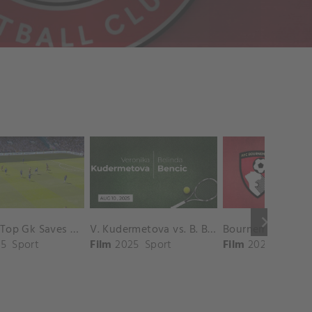
keyboard_arrow_right
Chelsea Top Gk Saves vs. Crystal Palace
V. Kudermetova vs. B. Bencic Match Highlights - CINCINNATI_Champions Court ( August 10, 2025)
5
Sport
Film
2025
Sport
Film
2025
Sport