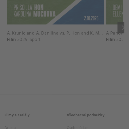
keyboard_arrow_right
A. Krunic and A. Danilina vs. P. Hon and K. Muchova Match Highlights - BEIJING_Capital Group Diamond ( October 02, 2025)
Film
2025
Sport
Film
2026
Filmy a seriály
Všeobecné podmínky
Drama
Osobní údaje