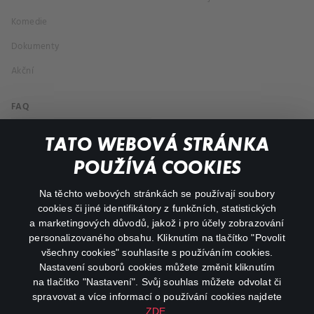
Komedie
Dokumenty
Akční
FAQ
Můj účet
TATO WEBOVÁ STRÁNKA
Důležité odkazy
POUŽÍVÁ COOKIES
Na těchto webových stránkách se používají soubory
facebook
instagram
cookies či jiné identifikátory z funkčních, statistických
a marketingových důvodů, jakož i pro účely zobrazování
personalizovaného obsahu. Kliknutím na tlačítko "Povolit
youtube
všechny cookies" souhlasíte s používáním cookies.
Nastavení souborů cookies můžete změnit kliknutím
na tlačítko "Nastavení". Svůj souhlas můžete odvolat či
spravovat a více informací o používání cookies najdete
ZDE
.