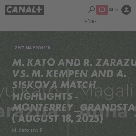
search
expand_more
person
CS
Přehled titulů
Apple TV
Moloch
Více
expand_more
ZPĚT NA PŘEHLED
M. KATO AND R. ZARAZ
VS. M. KEMPEN AND A.
SISKOVA MATCH
HIGHLIGHTS -
MONTERREY_GRANDST
( AUGUST 18, 2025)
M. Kato and R.