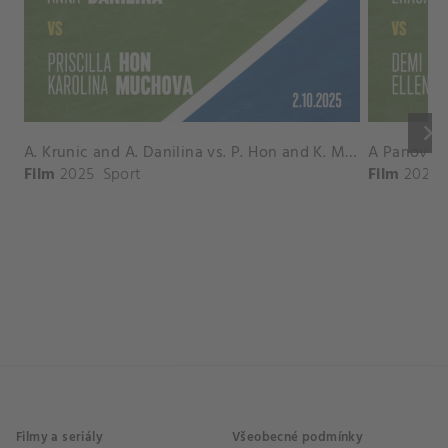
keyboard_arrow_right
A. Krunic and A. Danilina vs. P. Hon and K. Muchova Match Highlights - BEIJING_Capital Group Diamond ( October 02, 2025)
Film
2025
Sport
Film
2026
Filmy a seriály
Všeobecné podmínky