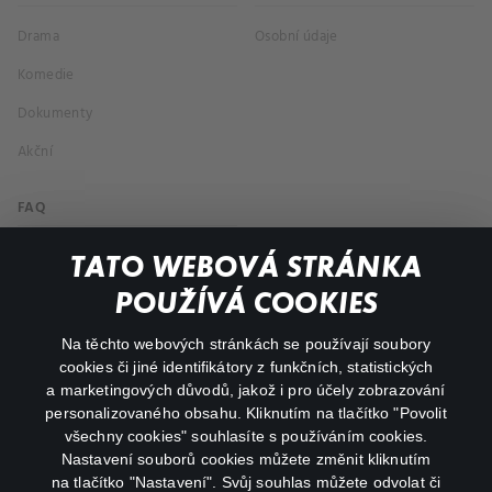
Drama
Osobní údaje
Komedie
Dokumenty
Akční
FAQ
Můj účet
TATO WEBOVÁ STRÁNKA
Důležité odkazy
POUŽÍVÁ COOKIES
Na těchto webových stránkách se používají soubory
facebook
instagram
cookies či jiné identifikátory z funkčních, statistických
a marketingových důvodů, jakož i pro účely zobrazování
personalizovaného obsahu. Kliknutím na tlačítko "Povolit
youtube
všechny cookies" souhlasíte s používáním cookies.
Nastavení souborů cookies můžete změnit kliknutím
na tlačítko "Nastavení". Svůj souhlas můžete odvolat či