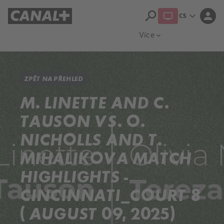
search
expand_more
person
CS
Přehled titulů
Apple TV
Moloch
Více
expand_more
ZPĚT NA PŘEHLED
M. LINETTE AND C.
TAUSON VS. O.
NICHOLLS AND T.
MIHALIKOVA MATCH
HIGHLIGHTS -
CINCINNATI_COURT 8
( AUGUST 09, 2025)