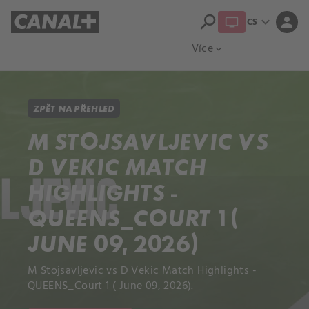
search
expand_more
person
CS
Přehled titulů
Apple TV
Moloch
Více
expand_more
ZPĚT NA PŘEHLED
M STOJSAVLJEVIC VS
D VEKIC MATCH
HIGHLIGHTS -
QUEENS_COURT 1 (
JUNE 09, 2026)
M Stojsavljevic vs D Vekic Match Highlights -
QUEENS_Court 1 ( June 09, 2026).