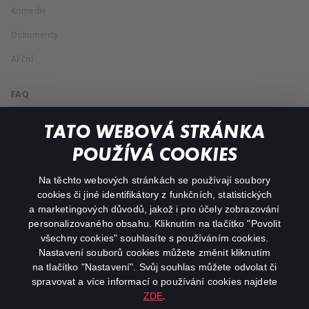
Komedie
Dokumenty
Akční
FAQ
Můj účet
TATO WEBOVÁ STRÁNKA
Důležité odkazy
POUŽÍVÁ COOKIES
Na těchto webových stránkách se používají soubory
facebook
instagram
cookies či jiné identifikátory z funkčních, statistických
a marketingových důvodů, jakož i pro účely zobrazování
personalizovaného obsahu. Kliknutím na tlačítko "Povolit
youtube
všechny cookies" souhlasíte s používáním cookies.
Nastavení souborů cookies můžete změnit kliknutím
na tlačítko "Nastavení". Svůj souhlas můžete odvolat či
spravovat a více informací o používání cookies najdete
ZDE
.