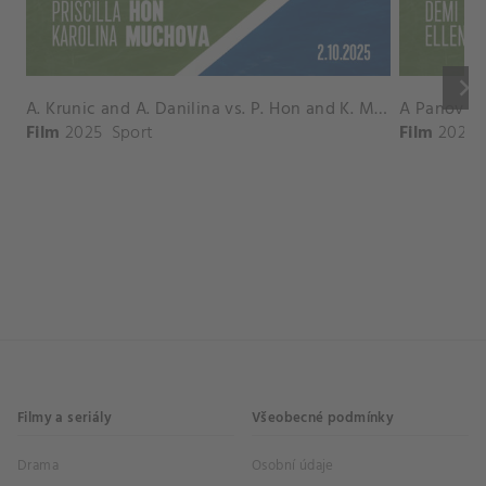
keyboard_arrow_right
A. Krunic and A. Danilina vs. P. Hon and K. Muchova Match Highlights - BEIJING_Capital Group Diamond ( October 02, 2025)
Film
2025
Sport
Film
2026
Filmy a seriály
Všeobecné podmínky
Drama
Osobní údaje