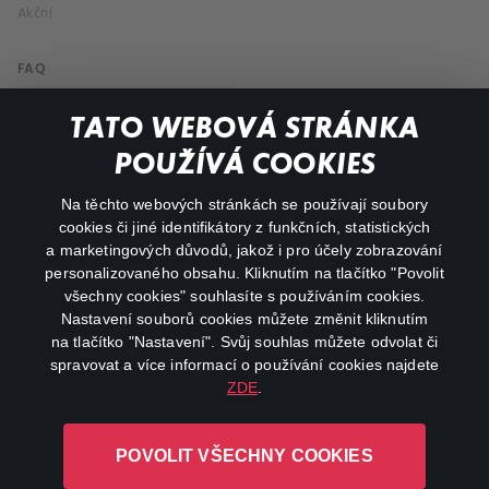
Akční
FAQ
Můj účet
TATO WEBOVÁ STRÁNKA
Důležité odkazy
POUŽÍVÁ COOKIES
Na těchto webových stránkách se používají soubory
facebook
instagram
cookies či jiné identifikátory z funkčních, statistických
a marketingových důvodů, jakož i pro účely zobrazování
personalizovaného obsahu. Kliknutím na tlačítko "Povolit
youtube
všechny cookies" souhlasíte s používáním cookies.
Nastavení souborů cookies můžete změnit kliknutím
na tlačítko "Nastavení". Svůj souhlas můžete odvolat či
spravovat a více informací o používání cookies najdete
ZDE
.
Canal+ Luxembourg S. à r.l. se sídlem Rue Albert Borschette 4,
L-1246 Luxembourg R.C.S.
POVOLIT VŠECHNY COOKIES
Luxembourg: B 87.905