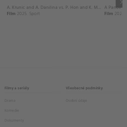
keyboard_arrow_right
A. Krunic and A. Danilina vs. P. Hon and K. Muchova Match Highlights - BEIJING_Capital Group Diamond ( October 02, 2025)
Film
2025
Sport
Film
2026
Filmy a seriály
Všeobecné podmínky
Drama
Osobní údaje
Komedie
Dokumenty