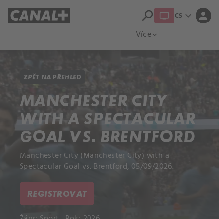
search
expand_more
person
CS
Přehled titulů
Apple TV
Moloch
Více
expand_more
ZPĚT NA PŘEHLED
MANCHESTER CITY
WITH A SPECTACULAR
GOAL VS. BRENTFORD
Manchester City (Manchester City) with a
Spectacular Goal vs. Brentford, 05/09/2026.
REGISTROVAT
Žánr:
Sport
Rok: 2026