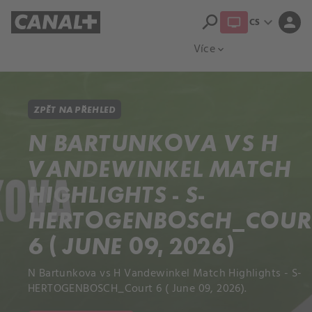
search
expand_more
person
CS
Přehled titulů
Apple TV
Moloch
Více
expand_more
ZPĚT NA PŘEHLED
N BARTUNKOVA VS H
VANDEWINKEL MATCH
HIGHLIGHTS - S-
HERTOGENBOSCH_COUR
6 ( JUNE 09, 2026)
N Bartunkova vs H Vandewinkel Match Highlights - S-
HERTOGENBOSCH_Court 6 ( June 09, 2026).