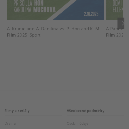
keyboard_arrow_right
A. Krunic and A. Danilina vs. P. Hon and K. Muchova Match Highlights - BEIJING_Capital Group Diamond ( October 02, 2025)
Film
2025
Sport
Film
2026
Filmy a seriály
Všeobecné podmínky
Drama
Osobní údaje