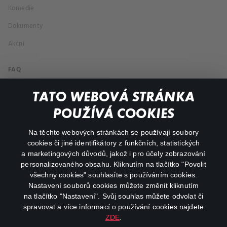
Komedie
Dokumenty
Akční
FAQ
Můj účet
TATO WEBOVÁ STRÁNKA
Důležité odkazy
POUŽÍVÁ COOKIES
Na těchto webových stránkách se používají soubory
facebook
instagram
cookies či jiné identifikátory z funkčních, statistických
a marketingových důvodů, jakož i pro účely zobrazování
personalizovaného obsahu. Kliknutím na tlačítko "Povolit
youtube
všechny cookies" souhlasíte s používáním cookies.
Nastavení souborů cookies můžete změnit kliknutím
na tlačítko "Nastavení". Svůj souhlas můžete odvolat či
spravovat a více informací o používání cookies najdete
ZDE
.