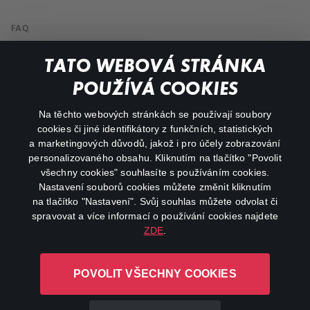
FAQ
Můj účet
TATO WEBOVÁ STRÁNKA
Důležité odkazy
POUŽÍVÁ COOKIES
Na těchto webových stránkách se používají soubory
facebook
instagram
cookies či jiné identifikátory z funkčních, statistických
a marketingových důvodů, jakož i pro účely zobrazování
personalizovaného obsahu. Kliknutím na tlačítko "Povolit
youtube
všechny cookies" souhlasíte s používáním cookies.
Nastavení souborů cookies můžete změnit kliknutím
na tlačítko "Nastavení". Svůj souhlas můžete odvolat či
spravovat a více informací o používání cookies najdete
ZDE
.
Canal+ Luxembourg S. à r.l. se sídlem Rue Albert Borschette 4,
L-1246 Luxembourg R.C.S.
POVOLIT VŠECHNY COOKIES
Luxembourg: B 87.905
Všechna práva vyhrazena