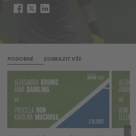
PODOBNÉ
ZOBRAZIT VŠE
keyboard_arrow_right