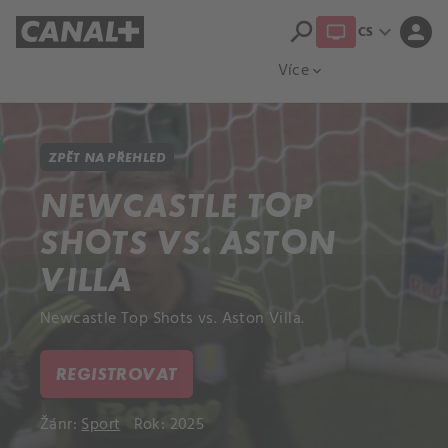
search
expand_more
person
CS
Přehled titulů
Apple TV
Moloch
Více
expand_more
ZPĚT NA PŘEHLED
NEWCASTLE TOP
SHOTS VS. ASTON
VILLA
Newcastle Top Shots vs. Aston Villa.
REGISTROVAT
Žánr:
Sport
Rok: 2025