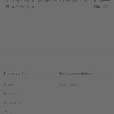
A. Krunic and A. Danilina vs. P. Hon and K. Muchova Match Highlights - BEIJING_Capital Group Diamond ( October 02, 2025)
Film
2025
Sport
Film
2026
Filmy a seriály
Všeobecné podmínky
Drama
Osobní údaje
Komedie
Dokumenty
Akční