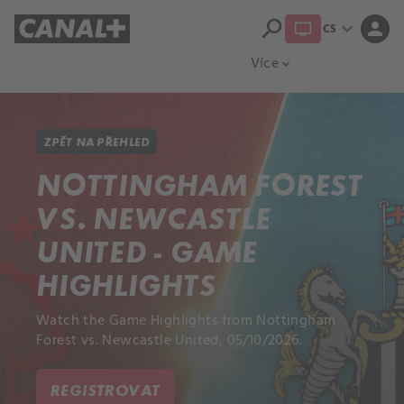
search
expand_more
person
CS
Přehled titulů
Apple TV
Moloch
Více
expand_more
ZPĚT NA PŘEHLED
NOTTINGHAM FOREST
VS. NEWCASTLE
UNITED - GAME
HIGHLIGHTS
Watch the Game Highlights from Nottingham
Forest vs. Newcastle United, 05/10/2026.
REGISTROVAT