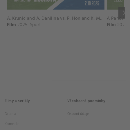
keyboard_arrow_right
A. Krunic and A. Danilina vs. P. Hon and K. Muchova Match Highlights - BEIJING_Capital Group Diamond ( October 02, 2025)
Film
2025
Sport
Film
2026
Filmy a seriály
Všeobecné podmínky
Drama
Osobní údaje
Komedie