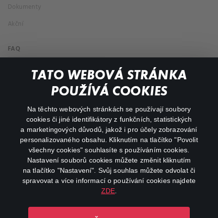
Dokumenty
Akční
FAQ
Můj účet
TATO WEBOVÁ STRÁNKA
Důležité odkazy
POUŽÍVÁ COOKIES
Na těchto webových stránkách se používají soubory
facebook
instagram
cookies či jiné identifikátory z funkčních, statistických
a marketingových důvodů, jakož i pro účely zobrazování
personalizovaného obsahu. Kliknutím na tlačítko "Povolit
youtube
všechny cookies" souhlasíte s používáním cookies.
Nastavení souborů cookies můžete změnit kliknutím
na tlačítko "Nastavení". Svůj souhlas můžete odvolat či
spravovat a více informací o používání cookies najdete
ZDE
.
Canal+ Luxembourg S. à r.l. se sídlem Rue Albert Borschette 4,