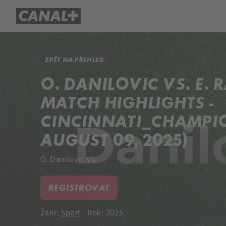
Přehled titulů
Apple TV
Molo
ZPĚT NA PŘEHLED
O. DANILOVIC VS. E.
MATCH HIGHLIGHTS -
CINCINNATI_CHAMPIO
AUGUST 09, 2025)
O. Danilovic vs.
REGISTROVAT
Žánr:
Sport
Rok: 2025