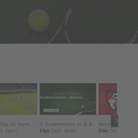
keyboard_arrow_right
Chelsea Top Gk Saves vs. Crystal Palace
V. Kudermetova vs. B. Bencic Match Highlights - CINCINNATI_Champions Court ( August 10, 2025)
5
Sport
Film
2025
Sport
Film
2025
Sport