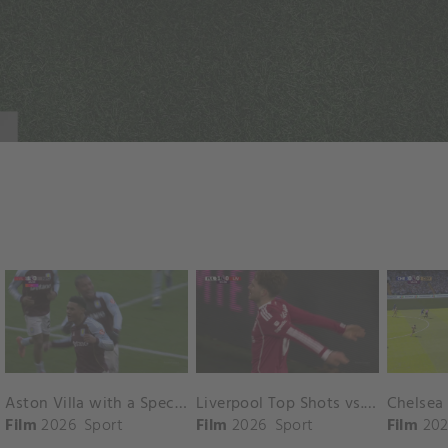
Aston Villa with a Spectacular Goal vs. Nottingham Forest
Liverpool Top Shots vs. Fulham
Film
2026
Sport
Film
2026
Sport
Film
202