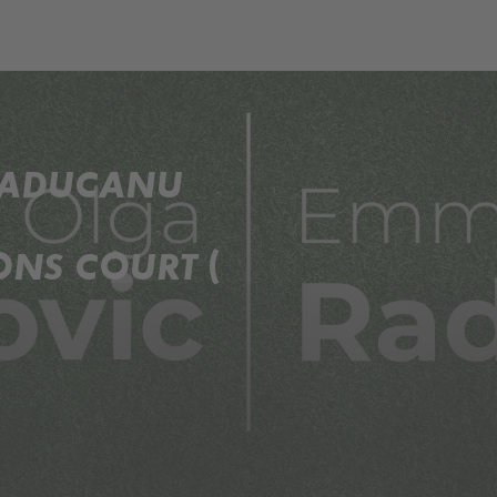
ch
Dcera národa
 RADUCANU
NS COURT (