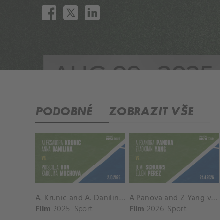
PODOBNÉ
ZOBRAZIT VŠE
A. Krunic and A. Danilina vs. P. Hon and K. Muchova Match Highlights - BEIJING_Capital Group Diamond ( October 02, 2025)
A Panova and Z Yang vs D Schuurs and E Perez Match Highlights - MADRID_Court 8 ( April 24, 2026)
Film
2025
Sport
Film
2026
Sport