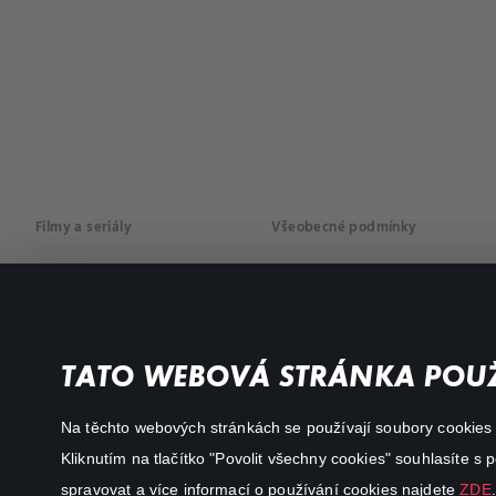
Filmy a seriály
Všeobecné podmínky
Drama
Osobní údaje
Komedie
Dokumenty
TATO WEBOVÁ STRÁNKA POUŽ
Akční
Na těchto webových stránkách se používají soubory cookies či
Kliknutím na tlačítko "Povolit všechny cookies" souhlasíte s
spravovat a více informací o používání cookies najdete
ZDE
.