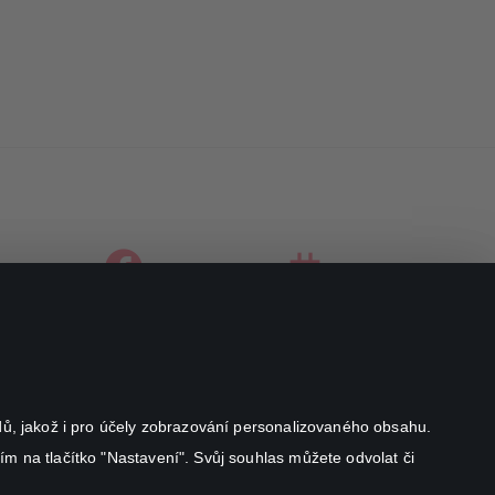
facebook
instagram
youtube
odů, jakož i pro účely zobrazování personalizovaného obsahu.
ím na tlačítko "Nastavení". Svůj souhlas můžete odvolat či
Canal+ Luxembourg S. à r.l. se sídlem Rue Albert Borschette 4,
L-1246 Luxembourg R.C.S.