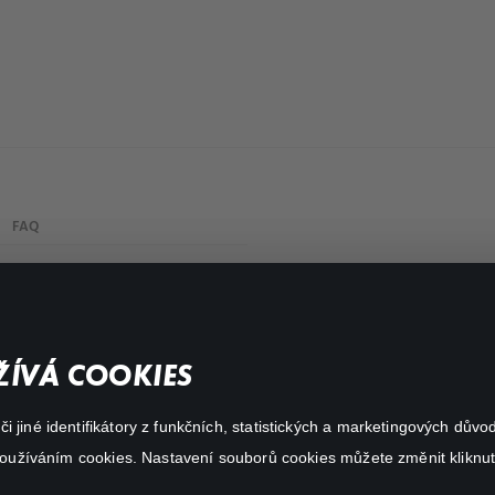
FAQ
Můj účet
Důležité odkazy
ÍVÁ COOKIES
 jiné identifikátory z funkčních, statistických a marketingových dův
 používáním cookies. Nastavení souborů cookies můžete změnit kliknut