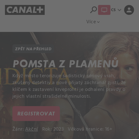
search
expand_more
person
CS
Přehled titulů
Apple TV
Moloch
Více
expand_more
ZPĚT NA PŘEHLED
POMSTA Z PLAMENŮ
Když město terorizuje sadistický sériový vrah,
zkušený detektiv a nově přijatý záchranář zjistí, že
klíčem k zastavení krveprolití je odhalení pravdy o
jejich vlastní strašidelné minulosti.
REGISTROVAT
Žánr:
Akční
Rok: 2023
Věková hranice: 16+