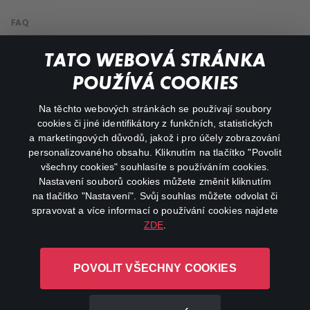
FAQ
Můj účet
TATO WEBOVÁ STRÁNKA
Důležité odkazy
POUŽÍVÁ COOKIES
Na těchto webových stránkách se používají soubory
facebook
instagram
cookies či jiné identifikátory z funkčních, statistických
a marketingových důvodů, jakož i pro účely zobrazování
personalizovaného obsahu. Kliknutím na tlačítko "Povolit
youtube
všechny cookies" souhlasíte s používáním cookies.
Nastavení souborů cookies můžete změnit kliknutím
na tlačítko "Nastavení". Svůj souhlas můžete odvolat či
spravovat a více informací o používání cookies najdete
ZDE
.
Canal+ Luxembourg S. à r.l. se sídlem Rue Albert Borschette 4,
L-1246 Luxembourg R.C.S.
POVOLIT VŠECHNY COOKIES
Luxembourg: B 87.905
Všechna práva vyhrazena