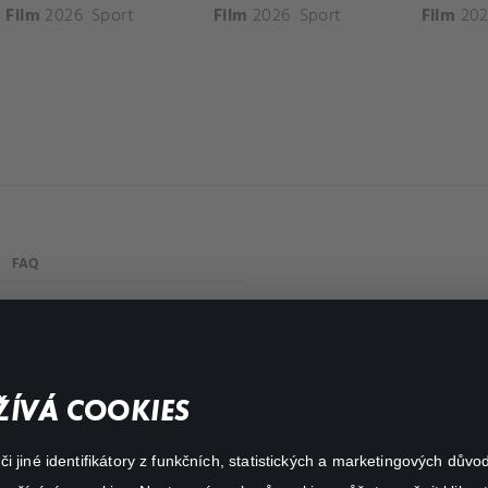
Film
2026
Sport
Film
2026
Sport
Film
202
FAQ
Můj účet
Důležité odkazy
ÍVÁ COOKIES
 jiné identifikátory z funkčních, statistických a marketingových dův