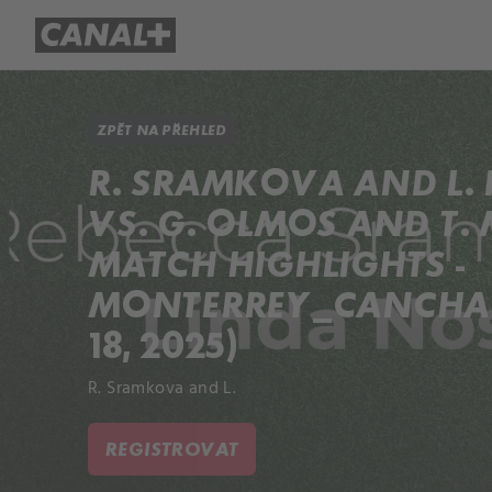
Přehled titulů
Apple TV
Molo
ZPĚT NA PŘEHLED
R. SRAMKOVA AND L
VS. G. OLMOS AND T.
MATCH HIGHLIGHTS -
MONTERREY_CANCHA 
18, 2025)
R. Sramkova and L.
REGISTROVAT