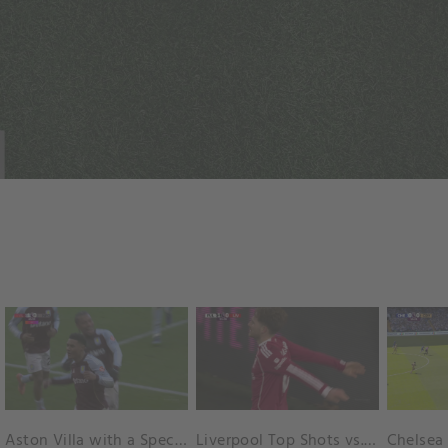
Aston Villa with a Spectacular Goal vs. Nottingham Forest
Liverpool Top Shots vs. Fulham