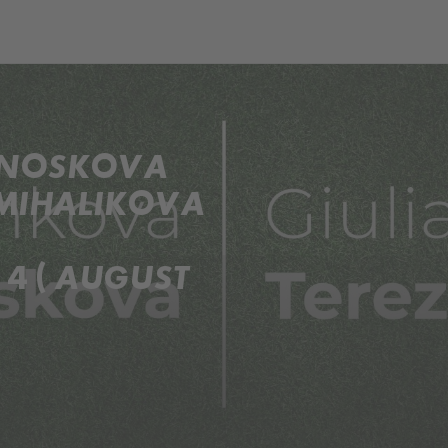
ch
Dcera národa
. NOSKOVA
 MIHALIKOVA
4 ( AUGUST