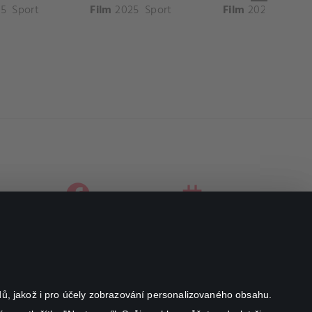
5
Sport
Film
2025
Sport
Film
2025
Sport
facebook
instagram
youtube
odů, jakož i pro účely zobrazování personalizovaného obsahu.