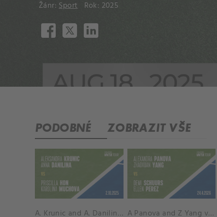
Žánr:
Sport
Rok: 2025
PODOBNÉ
ZOBRAZIT VŠE
A. Krunic and A. Danilina vs. P. Hon and K. Muchova Match Highlights - BEIJING_Capital Group Diamond ( October 02, 2025)
A Panova and Z Yang vs D Schuurs and E Perez Match Highlights - MADRID_Court 8 ( April 24, 2026)