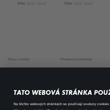
Film
2025
Sport
Film
2026
Sport
Filmy a seriály
Všeobecné podmínky
Drama
Osobní údaje
Komedie
Dokumenty
TATO WEBOVÁ STRÁNKA POUŽ
Akční
Na těchto webových stránkách se používají soubory cookies či