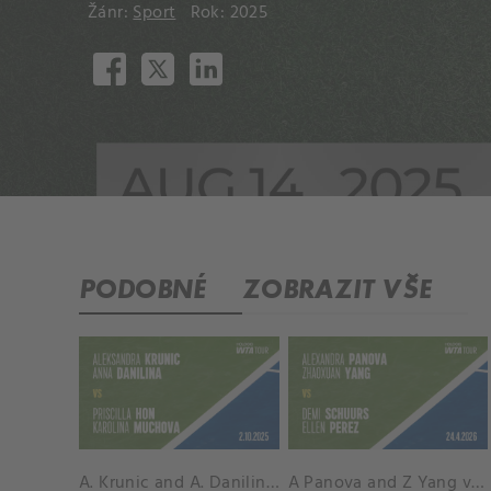
Žánr:
Sport
Rok: 2025
PODOBNÉ
ZOBRAZIT VŠE
A. Krunic and A. Danilina vs. P. Hon and K. Muchova Match Highlights - BEIJING_Capital Group Diamond ( October 02, 2025)
A Panova and Z Yang vs D Schuurs and E Perez Match Highlights - MADRID_Court 8 ( April 24, 2026)