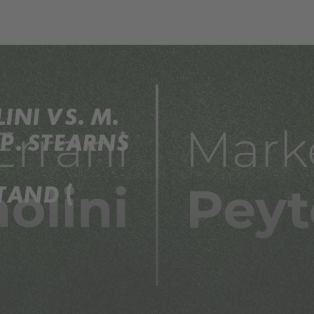
ch
Dcera národa
INI VS. M.
. STEARNS
TAND (