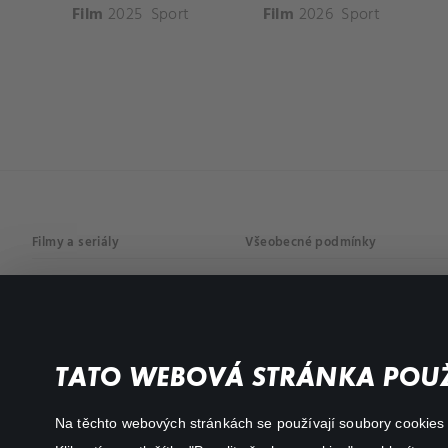
Film
2025
Sport
Film
2026
Sport
Filmy a seriály
Všeobecné podmínky
Drama
Osobní údaje
Komedie
Dokumenty
TATO WEBOVÁ STRÁNKA POUŽ
Akční
Na těchto webových stránkách se používají soubory cookies či