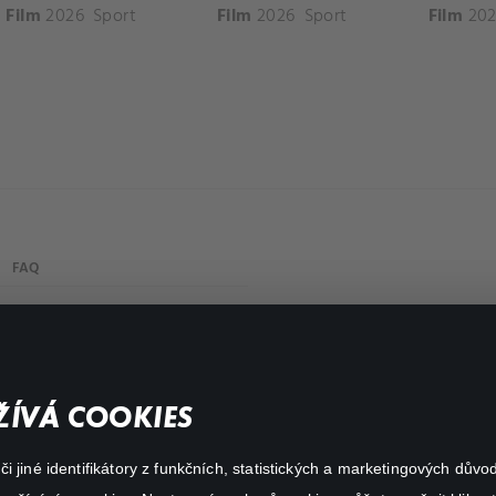
Film
2026
Sport
Film
2026
Sport
Film
202
FAQ
Můj účet
Důležité odkazy
ÍVÁ COOKIES
 jiné identifikátory z funkčních, statistických a marketingových dův