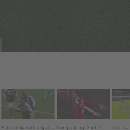
Aston Villa with a Spectacular Goal vs. Nottingham Forest
Liverpool Top Shots vs. Fulham