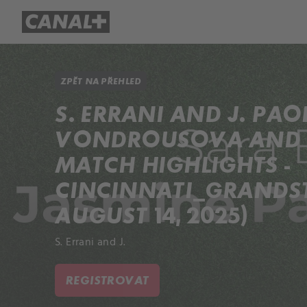
Přehled titulů
Apple TV
Molo
ZPĚT NA PŘEHLED
S. ERRANI AND J. PAOL
VONDROUSOVA AND P
MATCH HIGHLIGHTS -
CINCINNATI_GRANDS
AUGUST 14, 2025)
S. Errani and J.
REGISTROVAT