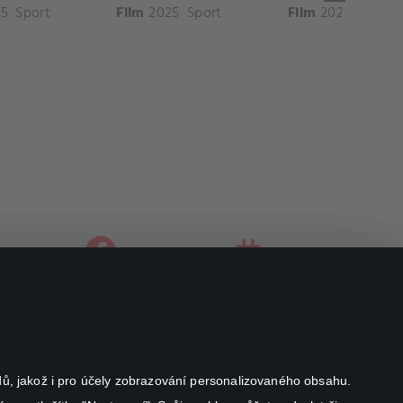
5
Sport
Film
2025
Sport
Film
2025
Sport
facebook
instagram
youtube
odů, jakož i pro účely zobrazování personalizovaného obsahu.