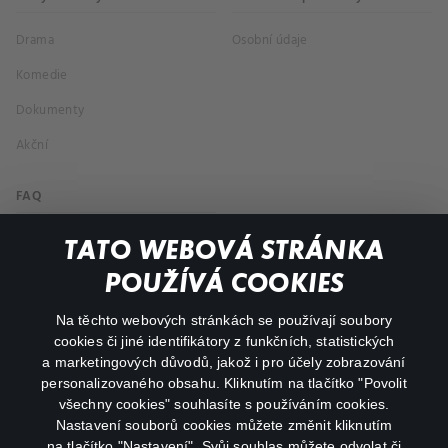
Drama
Osobní údaje
Komedie
Dokumenty
Akční
FAQ
Můj účet
TATO WEBOVÁ STRÁNKA
Důležité odkazy
POUŽÍVÁ COOKIES
Na těchto webových stránkách se používají soubory
facebook
instagram
cookies či jiné identifikátory z funkčních, statistických
a marketingových důvodů, jakož i pro účely zobrazování
personalizovaného obsahu. Kliknutím na tlačítko "Povolit
youtube
všechny cookies" souhlasíte s používáním cookies.
Nastavení souborů cookies můžete změnit kliknutím
na tlačítko "Nastavení". Svůj souhlas můžete odvolat či