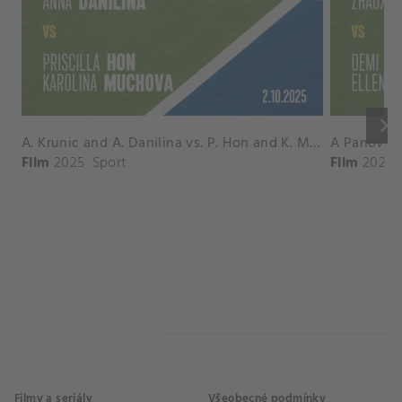
keyboard_arrow_right
A. Krunic and A. Danilina vs. P. Hon and K. Muchova Match Highlights - BEIJING_Capital Group Diamond ( October 02, 2025)
Film
2025
Sport
Film
2026
Filmy a seriály
Všeobecné podmínky