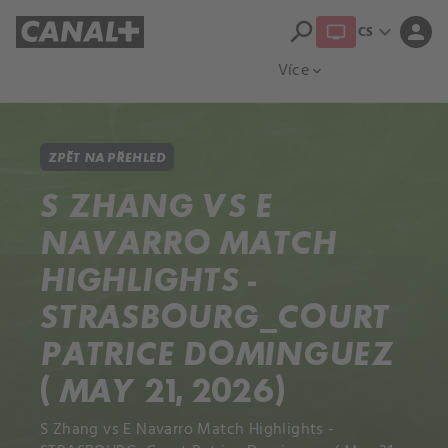
search
expand_more
person
CS
Přehled titulů
Apple TV
Moloch
Více
expand_more
ZPĚT NA PŘEHLED
S ZHANG VS E
NAVARRO MATCH
HIGHLIGHTS -
STRASBOURG_COURT
PATRICE DOMINGUEZ
( MAY 21, 2026)
S Zhang vs E Navarro Match Highlights -